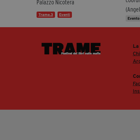
coordi
Palazzo Nicotera
(Angel
Trame.3
Eventi
Evento
La
Ch
Arc
Co
Fa
In