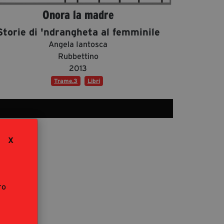
segreteria@tramefestival.it
Onora la madre
info@tramefestival.it
Storie di 'ndrangheta al femminile
+39 346 954 4078
Angela Iantosca
Rubbettino
2013
Trame.3
Libri
X
ro