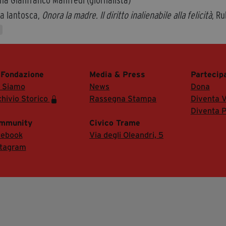
na Gianfranco Manfredi (giornalista)
a Iantosca,
Onora la madre. Il diritto inalienabile alla felicità
, Ru
 Fondazione
Media & Press
Partecip
i Siamo
News
Dona
hivio Storico
Rassegna Stampa
Diventa V
Diventa P
mmunity
Civico Trame
cebook
Via degli Oleandri, 5
stagram