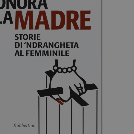
Diventa Partner
Dona
Fondazione Trame
Chi Siamo
Civico Trame
#Trameascuola
Visioni Civiche
Mostra 3D - Visioni Civiche
Il Diritto di Essere
Archivio Storico
Contatti