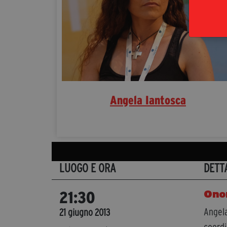
Angela Iantosca
LUOGO E ORA
DETT
Ono
21:30
Angela
21 giugno 2013