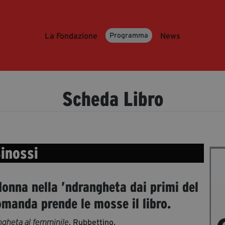
La Fondazione
News
Programma
Scheda Libro
inossi
donna nella ’ndrangheta dai primi del
manda prende le mosse il libro.
, Rubbettino.
angheta al femminile