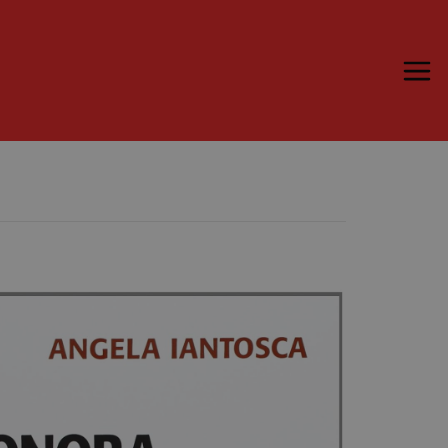
Trame.15
Programma
Ospiti
Libri
Media & Press
News & Kit
Accrediti Stampa
Cartella Stampa
Rassegna Stampa
Partecipa