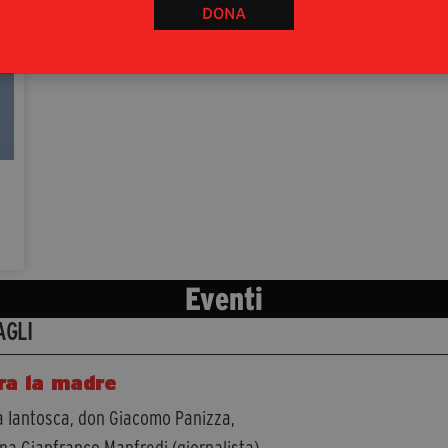
DONA
Eventi
AGLI
ra la madre
 Iantosca, don Giacomo Panizza,