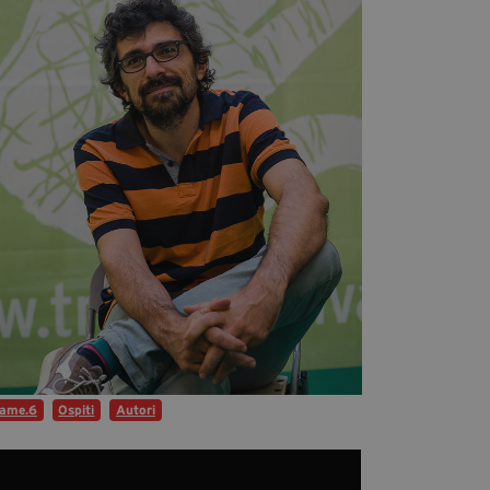
Diventa Partner
Dona
Fondazione Trame
Chi Siamo
Civico Trame
#Trameascuola
Visioni Civiche
Mostra 3D - Visioni Civiche
Il Diritto di Essere
Archivio Storico
rame.6
Ospiti
Autori
Contatti