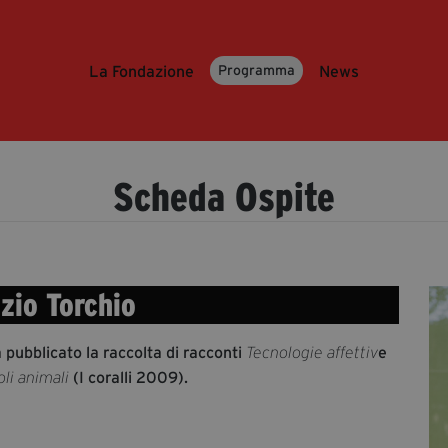
La Fondazione
News
Programma
Scheda Ospite
zio Torchio
 pubblicato la raccolta di racconti
e
Tecnologie affettiv
(I coralli 2009).
oli animali