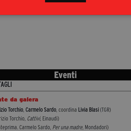
Eventi
TAGLI
te da galera
zio Torchio
,
Carmelo Sardo
, coordina
Livia Blasi
(TGR)
izio Torchio,
Cattivi
, Einaudi)
nteprima. Carmelo Sardo,
Per una madre
, Mondadori)