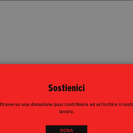
Sostienici
ttraverso una donazione puoi contribuire ad arricchire il nost
lavoro.
DONA