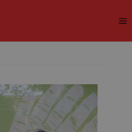
Trame.15
Programma
Ospiti
Libri
Media & Press
News & Kit
Accrediti Stampa
Cartella Stampa
Rassegna Stampa
Partecipa