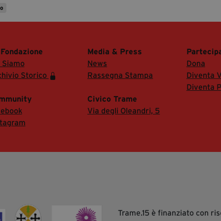
to
 Fondazione
Media & Press
Partecip
i Siamo
News
Dona
hivio Storico
Rassegna Stampa
Diventa V
Diventa P
mmunity
Civico Trame
cebook
Via degli Oleandri, 5
stagram
Trame.15 è finanziato con r