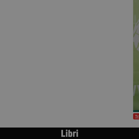
T
Libri