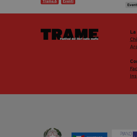
Trame.6
Eventi
Even
La
Ch
Arc
Co
Fa
In