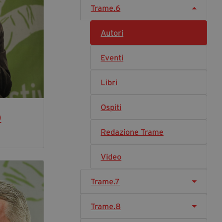
Trame.6
Diventa Partner
Dona
Autori
Eventi
Fondazione Trame
Libri
Chi Siamo
Civico Trame
Ospiti
#Trameascuola
o
Visioni Civiche
Redazione Trame
Mostra 3D - Visioni Civiche
Il Diritto di Essere
Video
Archivio Storico
Trame.7
Contatti
Trame.8