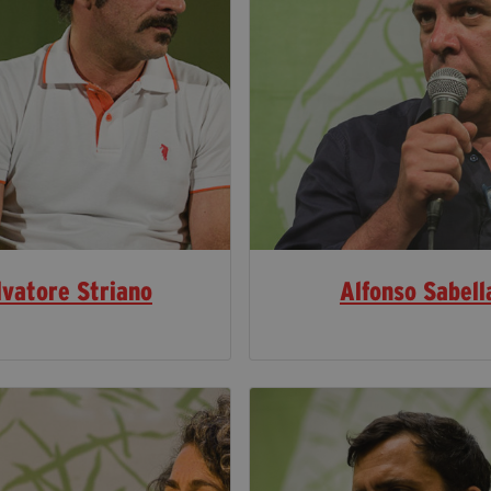
lvatore Striano
Alfonso Sabell