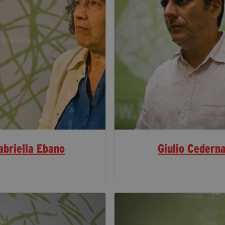
abriella Ebano
Giulio Cedern