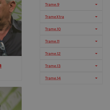
segreteria@tramefestival.it
Trame.9
info@tramefestival.it
+39 346 954 4078
TrameXtra
Trame.10
Trame.11
Trame.12
a
Trame.13
Trame.14