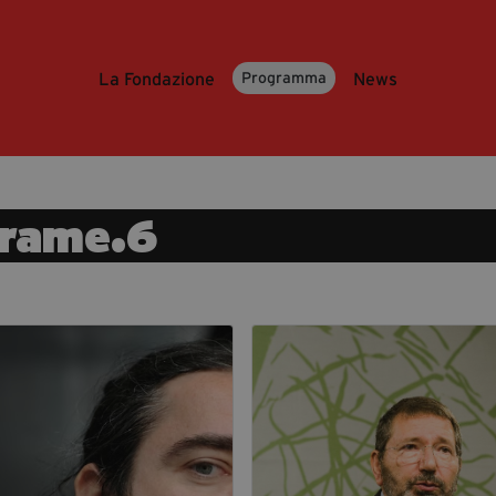
La Fondazione
News
Programma
rame.6