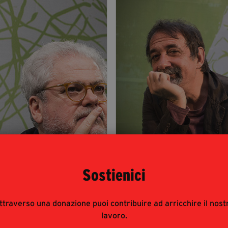
Roberto Andò
Emanuele Trev
Sostienici
ttraverso una donazione puoi contribuire ad arricchire il nost
lavoro.