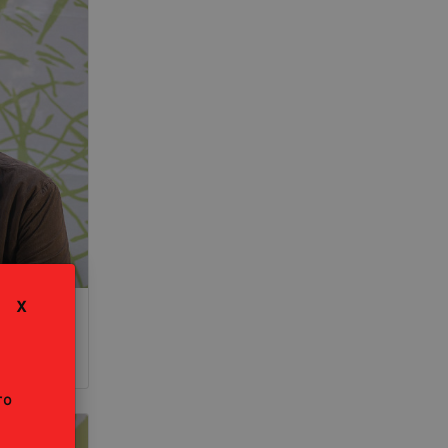
X
i
ro