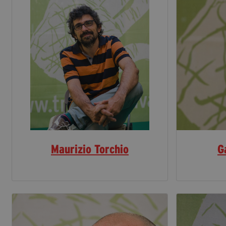
Maurizio Torchio
G