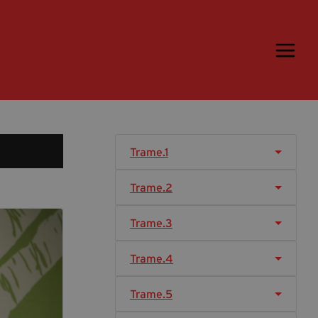
Trame.15
Programma
Ospiti
Libri
Trame.1
Media & Press
Trame.2
News & Kit
Accrediti Stampa
Trame.3
Cartella Stampa
Trame.4
Rassegna Stampa
Trame.5
Partecipa