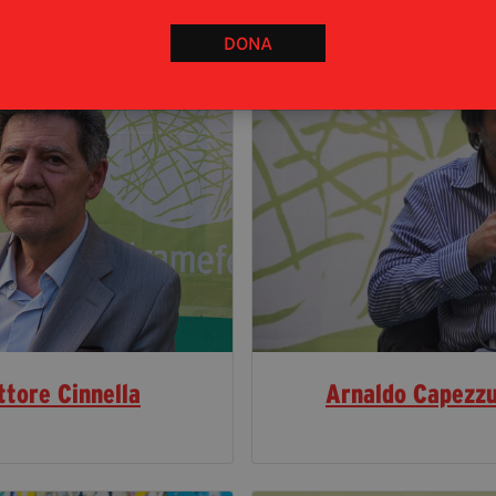
DONA
ttore Cinnella
Arnaldo Capezz