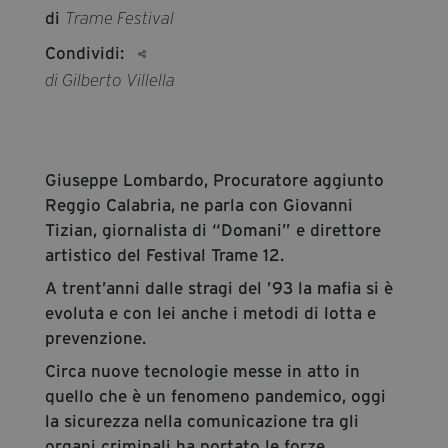
segreteria@tramefestival.it
di
Trame Festival
info@tramefestival.it
Condividi:
+39 346 954 4078
di Gilberto Villella
Giuseppe Lombardo, Procuratore aggiunto
Reggio Calabria, ne parla con Giovanni
Tizian, giornalista di “Domani” e direttore
artistico del Festival Trame 12.
A trent’anni dalle stragi del ’93 la mafia si è
evoluta e con lei anche i metodi di lotta e
prevenzione.
Circa nuove tecnologie messe in atto in
quello che è un fenomeno pandemico, oggi
la sicurezza nella comunicazione tra gli
organi criminali ha portato le forze