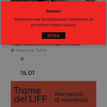
X
Sostienici
Attraverso una donazione puoi contribuire ad
arricchire il nostro lavoro.
21 luglio 2026
L’Associazione Antiracket Lamezia a Palermo con i
DONA
volontari e le volontarie di Trame e Ala
Il viaggio della memoria che rafforza l'impegno contro le mafie
di
Redazione Trame