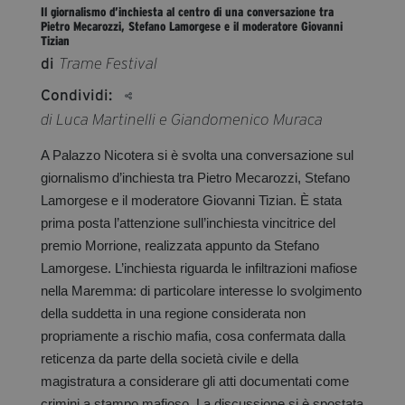
Il giornalismo d’inchiesta al centro di una conversazione tra
segreteria@tramefestival.it
Pietro Mecarozzi, Stefano Lamorgese e il moderatore Giovanni
info@tramefestival.it
Tizian
di
Trame Festival
+39 346 954 4078
Condividi:
di Luca Martinelli e Giandomenico Muraca
A Palazzo Nicotera si è svolta una conversazione sul
giornalismo d’inchiesta tra Pietro Mecarozzi, Stefano
Lamorgese e il moderatore Giovanni Tizian. È stata
prima posta l’attenzione sull’inchiesta vincitrice del
premio Morrione, realizzata appunto da Stefano
Lamorgese. L’inchiesta riguarda le infiltrazioni mafiose
nella Maremma: di particolare interesse lo svolgimento
della suddetta in una regione considerata non
propriamente a rischio mafia, cosa confermata dalla
reticenza da parte della società civile e della
magistratura a considerare gli atti documentati come
crimini a stampo mafioso. La discussione si è spostata