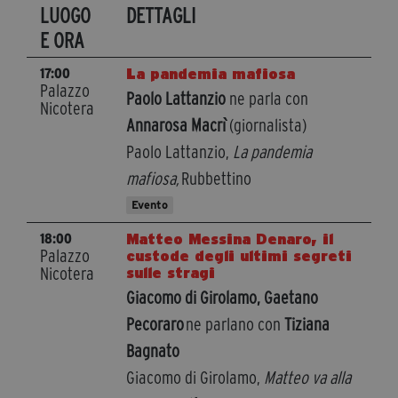
LUOGO
DETTAGLI
segreteria@tramefestival.it
E ORA
info@tramefestival.it
+39 346 954 4078
La pandemia mafiosa
17:00
Palazzo
Paolo Lattanzio
ne parla con
Nicotera
Annarosa Macrì
(giornalista)
Paolo Lattanzio,
La pandemia
mafiosa,
Rubbettino
Evento
​​​​​​​Matteo Messina Denaro, il
18:00
Palazzo
custode degli ultimi segreti
Nicotera
sulle stragi
Giacomo di Girolamo, Gaetano
Pecoraro
ne parlano con
Tiziana
Bagnato
Giacomo di Girolamo,
Matteo va alla