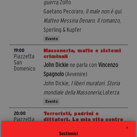
guerra,
Zolfo
Gaetano Pecoraro,
Il male non è qui.
Matteo Messina Denaro. Il romanzo
,
Sperling & Kupfer
Evento
Massoneria, mafie e sistemi
19:00
Piazzetta
criminali
San
John Dickie
ne parla con
Vincenzo
Domenico
Spagnolo
(Avvenire)
John Dickie,
I liberi muratori. Storia
mondiale della Massoneria,
Laterza
Evento
Terroristi, padrini e
20:00
Piazzetta
dittatori. La mia vita contro
San
le guerre
X
Domenico
Rosario Aitala
(International
Sostienici