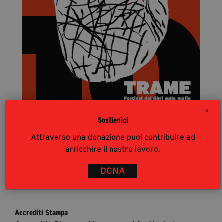
segreteria@tramefestival.it
info@tramefestival.it
+39 346 954 4078
X
Sostienici
Attraverso una donazione puoi contribuire ad
arricchire il nostro lavoro.
DONA
Pagina 1 / 17
Accrediti Stampa