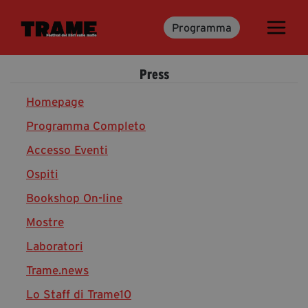
Programma
Trame.15
Programma
Press
Ospiti
Libri
Homepage
Programma Completo
Accesso Eventi
Media & Press
Ospiti
News & Kit
Bookshop On-line
Accrediti Stampa
Cartella Stampa
Mostre
Rassegna Stampa
Laboratori
Trame.news
Lo Staff di Trame10
Partecipa