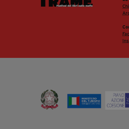
Ch
Arc
Co
Fa
In