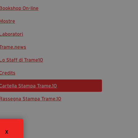
Bookshop On-line
Diventa Partner
Dona
Mostre
Laboratori
Fondazione Trame
Trame.news
Chi Siamo
Lo Staff di Trame10
Civico Trame
#Trameascuola
Credits
Visioni Civiche
Cartella Stampa Trame.10
Mostra 3D - Visioni Civiche
Il Diritto di Essere
Rassegna Stampa Trame.10
Archivio Storico
Contatti
X