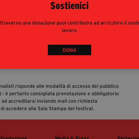
Sostienici
ttraverso una donazione puoi contribuire ad arricchire il nost
lavoro.
70
%
DONA
rnalisti risponde alle modalità di accesso del pubblico
 : è pertanto consigliata prenotazione e obbligatorio
 ad accreditarsi inviando mail con richiesta
 di accedere alla Sala Stampa del festival.
 Fondazione
Media & Press
Partecip