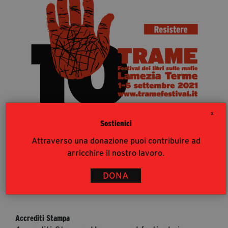
segreteria@tramefestival.it
info@tramefestival.it
+39 346 954 4078
X
Sostienici
Attraverso una donazione puoi contribuire ad
arricchire il nostro lavoro.
DONA
36
%
Accrediti Stampa