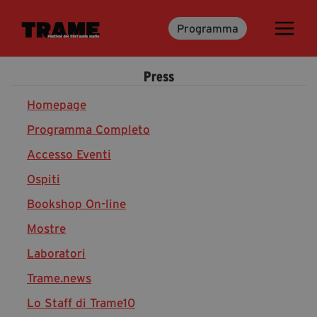
Programma
Trame.15
Programma
Press
Ospiti
Libri
Homepage
Programma Completo
Accesso Eventi
Media & Press
Ospiti
News & Kit
Bookshop On-line
Accrediti Stampa
Cartella Stampa
Mostre
Rassegna Stampa
Laboratori
Trame.news
Lo Staff di Trame10
Partecipa