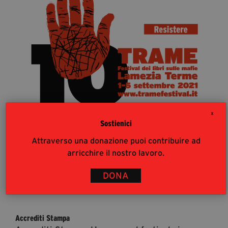
segreteria@tramefestival.it
info@tramefestival.it
+39 346 954 4078
X
Sostienici
Attraverso una donazione puoi contribuire ad
arricchire il nostro lavoro.
DONA
36
%
Accrediti Stampa