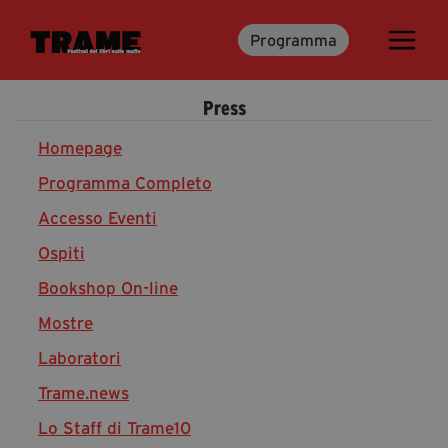
Programma
Trame.15
Programma
Press
Ospiti
Libri
Homepage
Programma Completo
Accesso Eventi
Media & Press
Ospiti
News & Kit
Bookshop On-line
Accrediti Stampa
Cartella Stampa
Mostre
Rassegna Stampa
Laboratori
Trame.news
Lo Staff di Trame10
Partecipa