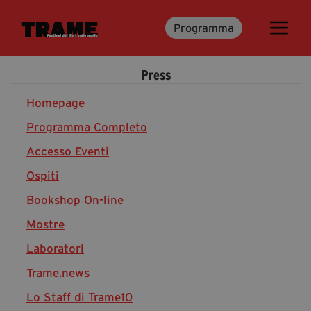
Programma
Trame.15
Programma
Press
Ospiti
Libri
Homepage
Programma Completo
Accesso Eventi
Media & Press
Ospiti
News & Kit
Bookshop On-line
Accrediti Stampa
Cartella Stampa
Mostre
Rassegna Stampa
Laboratori
Trame.news
Lo Staff di Trame10
Partecipa