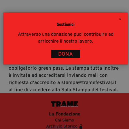
segreteria@tramefestival.it
info@tramefestival.it
X
+39 346 954 4078
Sostienici
Accrediti Stampa
Attraverso una donazione puoi contribuire ad
Accrediti Stampa. L'accesso al festival ai
arricchire il nostro lavoro.
giornalisti risponde alle modalità di accesso del
pubblico (https://www.tramefestival.it/accesso-
DONA
eventi) : è pertanto consigliata prenotazione e
obbligatorio green pass. La stampa tutta inoltre
è invitata ad accreditarsi inviando mail con
richiesta d'accredito a stampa@tramefestival.it
al fine di accedere alla Sala Stampa del festival.
La Fondazione
Chi Siamo
Archivio Storico