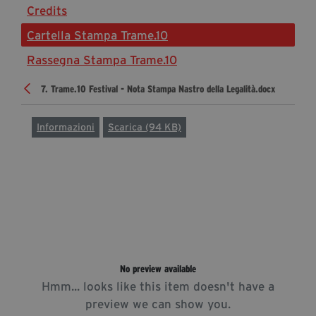
Credits
Diventa Partner
Cartella Stampa Trame.10
Dona
Rassegna Stampa Trame.10
7. Trame.10 Festival - Nota Stampa Nastro della Legalità.docx
Fondazione Trame
Chi Siamo
Informazioni
Scarica (94 KB)
Civico Trame
#Trameascuola
Visioni Civiche
Mostra 3D - Visioni Civiche
Il Diritto di Essere
Archivio Storico
No preview available
Hmm... looks like this item doesn't have a
Contatti
preview we can show you.