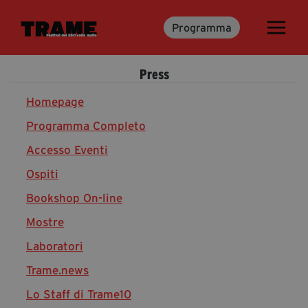
Programma
Trame.15
Programma
Press
Ospiti
Libri
Homepage
Programma Completo
Accesso Eventi
Media & Press
Ospiti
News & Kit
Bookshop On-line
Accrediti Stampa
Cartella Stampa
Mostre
Rassegna Stampa
Laboratori
Trame.news
Lo Staff di Trame10
Partecipa