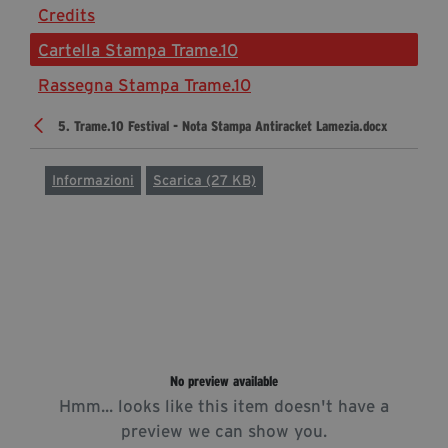
Credits
Diventa Partner
Cartella Stampa Trame.10
Dona
Rassegna Stampa Trame.10
5. Trame.10 Festival - Nota Stampa Antiracket Lamezia.docx
Fondazione Trame
Chi Siamo
Informazioni
Scarica (27 KB)
Civico Trame
#Trameascuola
Visioni Civiche
Mostra 3D - Visioni Civiche
Il Diritto di Essere
Archivio Storico
No preview available
Hmm... looks like this item doesn't have a
Contatti
preview we can show you.