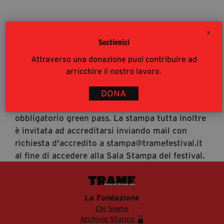
segreteria@tramefestival.it
info@tramefestival.it
X
+39 346 954 4078
Sostienici
Accrediti Stampa
Attraverso una donazione puoi contribuire ad
Accrediti Stampa. L'accesso al festival ai
arricchire il nostro lavoro.
giornalisti risponde alle modalità di accesso del
pubblico (https://www.tramefestival.it/accesso-
DONA
eventi) : è pertanto consigliata prenotazione e
obbligatorio green pass. La stampa tutta inoltre
è invitata ad accreditarsi inviando mail con
richiesta d'accredito a stampa@tramefestival.it
al fine di accedere alla Sala Stampa del festival.
La Fondazione
Chi Siamo
Archivio Storico