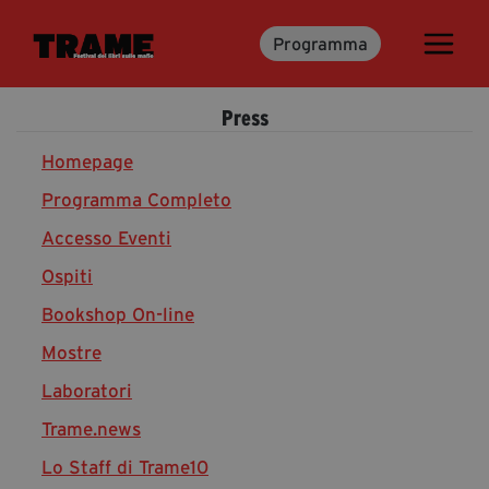
Programma
Trame.15
Programma
Press
Ospiti
Libri
Homepage
Programma Completo
Accesso Eventi
Media & Press
Ospiti
News & Kit
Bookshop On-line
Accrediti Stampa
Cartella Stampa
Mostre
Rassegna Stampa
Laboratori
Trame.news
Lo Staff di Trame10
Partecipa