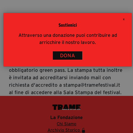
segreteria@tramefestival.it
info@tramefestival.it
X
+39 346 954 4078
Sostienici
Accrediti Stampa
Attraverso una donazione puoi contribuire ad
Accrediti Stampa. L'accesso al festival ai
arricchire il nostro lavoro.
giornalisti risponde alle modalità di accesso del
pubblico (https://www.tramefestival.it/accesso-
DONA
eventi) : è pertanto consigliata prenotazione e
obbligatorio green pass. La stampa tutta inoltre
è invitata ad accreditarsi inviando mail con
richiesta d'accredito a stampa@tramefestival.it
al fine di accedere alla Sala Stampa del festival.
La Fondazione
Chi Siamo
Archivio Storico