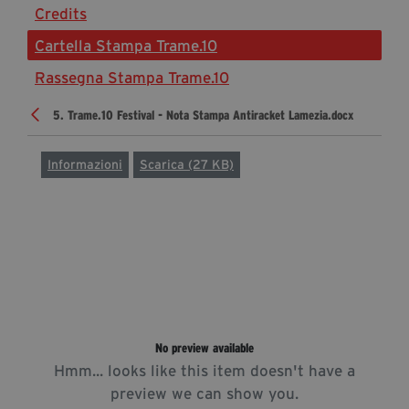
Credits
Diventa Partner
Cartella Stampa Trame.10
Dona
Rassegna Stampa Trame.10
5. Trame.10 Festival - Nota Stampa Antiracket Lamezia.docx
Fondazione Trame
Chi Siamo
Informazioni
Scarica (27 KB)
Civico Trame
#Trameascuola
Visioni Civiche
Mostra 3D - Visioni Civiche
Il Diritto di Essere
Archivio Storico
No preview available
Hmm... looks like this item doesn't have a
Contatti
preview we can show you.