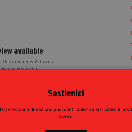
view available
e this item doesn't have a
 we can show you.
Sostienici
ttraverso una donazione puoi contribuire ad arricchire il nost
lavoro.
rnalisti risponde alle modalità di accesso del pubblico
 : è pertanto consigliata prenotazione e obbligatorio