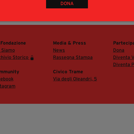
DONA
 ad accreditarsi inviando mail con richiesta
 di accedere alla Sala Stampa del festival.
 Fondazione
Media & Press
Partecip
i Siamo
News
Dona
hivio Storico
Rassegna Stampa
Diventa V
Diventa P
mmunity
Civico Trame
cebook
Via degli Oleandri, 5
stagram