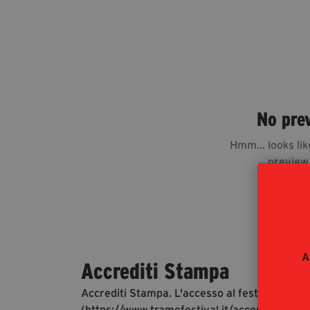
No pre
Hmm... looks lik
preview
A
Accrediti Stampa
Accrediti Stampa. L'accesso al festival ai gio
(https://www.tramefestival.it/accesso-eventi)