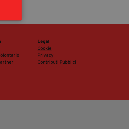
segreteria@tramefestival.it
info@tramefestival.it
+39 346 954 4078
a
Legal
Cookie
olontario
Privacy
artner
Contributi Pubblici