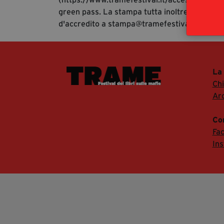
green pass. La stampa tutta inoltre è invitata
d'accredito a stampa@tramefestival.it al fine
La
Ch
Arc
Co
Fa
In