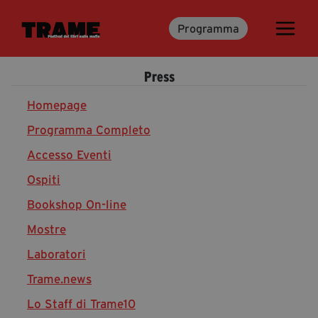
Programma
Trame.15
Programma
Press
Ospiti
Libri
Homepage
Programma Completo
Accesso Eventi
Media & Press
Ospiti
News & Kit
Bookshop On-line
Accrediti Stampa
Cartella Stampa
Mostre
Rassegna Stampa
Laboratori
Trame.news
Lo Staff di Trame10
Partecipa