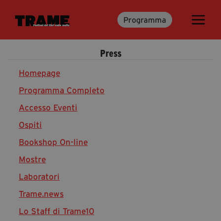
Programma
Trame.15
Programma
Press
Ospiti
Libri
Homepage
Programma Completo
Accesso Eventi
Media & Press
Ospiti
News & Kit
Bookshop On-line
Accrediti Stampa
Cartella Stampa
Mostre
Rassegna Stampa
Laboratori
Trame.news
Lo Staff di Trame10
Partecipa