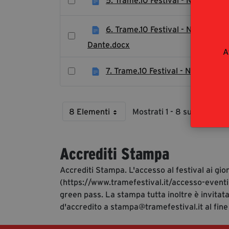
5. Trame.10 Festival - Nota Sta
6. Trame.10 Festival - Nota Stam
Dante.docx
A
7. Trame.10 Festival - Nota Stam
8 Elementi
Mostrati 1 - 8 su 11 risultati
Per Page
Accrediti Stampa
Accrediti Stampa. L'accesso al festival ai gio
(https://www.tramefestival.it/accesso-eventi)
green pass. La stampa tutta inoltre è invitata
d'accredito a stampa@tramefestival.it al fine