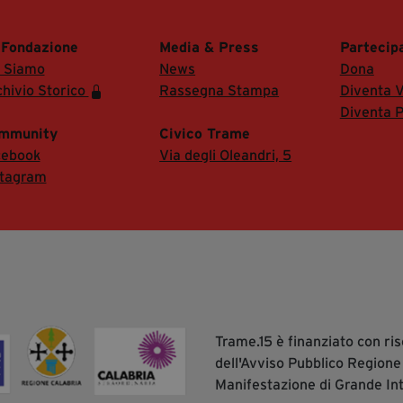
 Fondazione
Media & Press
Partecip
i Siamo
News
Dona
hivio Storico
Rassegna Stampa
Diventa V
Diventa P
mmunity
Civico Trame
cebook
Via degli Oleandri, 5
stagram
Trame.15 è finanziato con r
dell'Avviso Pubblico Regione
Manifestazione di Grande In