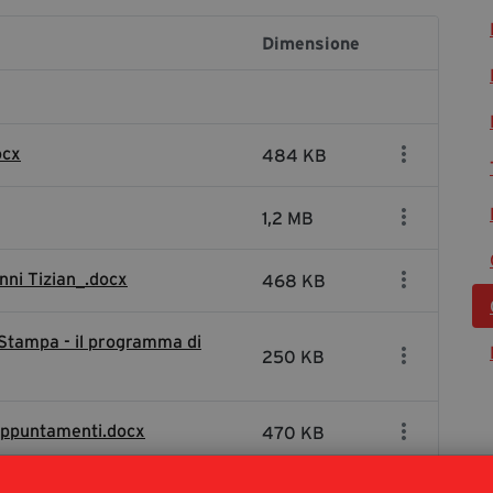
Dimensione
ocx
484 KB
1,2 MB
anni Tizian_.docx
468 KB
 Stampa - il programma di
250 KB
li appuntamenti.docx
470 KB