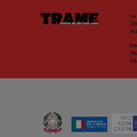
La
Ch
Arc
Co
Fa
In