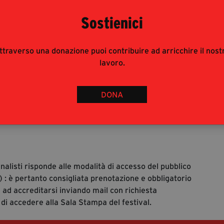
mpa Antiracket Lamezia.docx
27 KB
Sostienici
pa Trame Festival e Piazza
546 KB
ttraverso una donazione puoi contribuire ad arricchire il nost
lavoro.
pa Nastro della Legalità.docx
94 KB
DONA
.
1
2
Pagina
Pagina
rnalisti risponde alle modalità di accesso del pubblico
 : è pertanto consigliata prenotazione e obbligatorio
 ad accreditarsi inviando mail con richiesta
 di accedere alla Sala Stampa del festival.