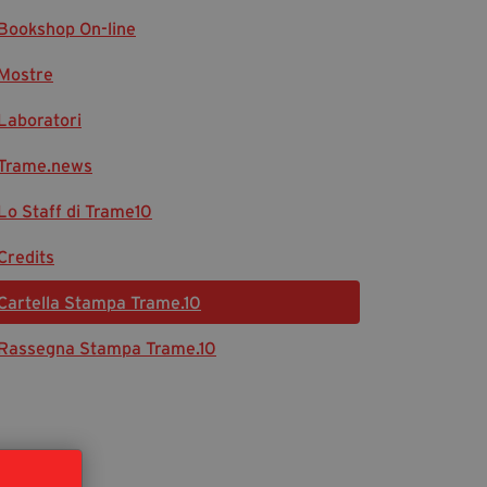
Bookshop On-line
Diventa Partner
Dona
Mostre
Laboratori
Fondazione Trame
Trame.news
Chi Siamo
Lo Staff di Trame10
Civico Trame
#Trameascuola
Credits
Visioni Civiche
Cartella Stampa Trame.10
Mostra 3D - Visioni Civiche
Il Diritto di Essere
Rassegna Stampa Trame.10
Archivio Storico
Contatti