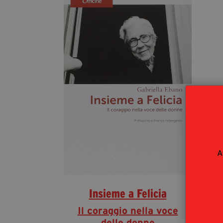
A
Insieme a Felicia
Il coraggio nella voce
delle donne