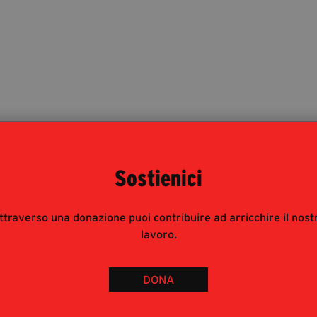
Sostienici
ttraverso una donazione puoi contribuire ad arricchire il nost
lavoro.
DONA