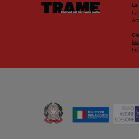
La
La
Arc
Co
Fa
In