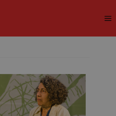
Trame.15
Martedì 16 Giugno 2026
Ospiti | Trame.15
Libri | Trame.15
Media & Press
News & Kit
Accrediti Stampa | Trame.15
Cartella Stampa
Rassegna Stampa
Partecipa