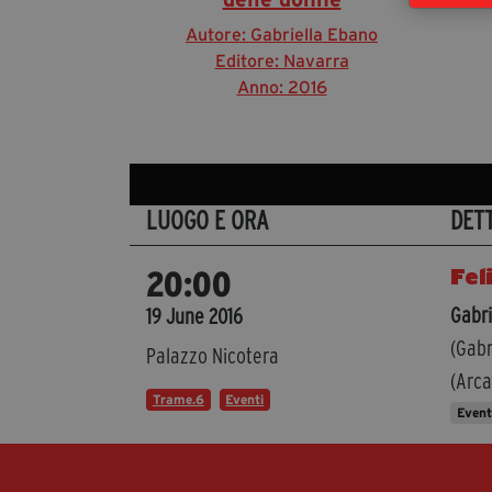
Autore: Gabriella Ebano
Editore: Navarra
Anno: 2016
LUOGO E ORA
DET
Fel
20:00
Gabri
19 June 2016
(Gabr
Palazzo Nicotera
(Arca
Trame.6
Eventi
Even