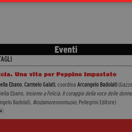
Eventi
TAGLI
icia. Una vita per Peppino Impastato
ella Ebano
,
Carmelo Galati
, coordina
Arcangelo Badolati
(Gazze
iella Ebano,
Insieme a Felicia. Il coraggio della voce delle donn
ngelo Badolati,
#iodamorenonmuoio
, Pellegrini Editore)
to