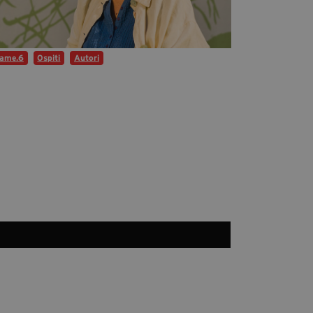
Diventa Partner
Sostienici
rame.6
Ospiti
Autori
Fondazione Trame
La fondazione 2025
Civico Trame
Progetto Trame a Scuola
Progetto Visioni Civiche
Mostra 3D - Visioni Civiche
Il Diritto di Essere
Archivio Storico
Contatti