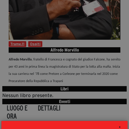
Diventa Partner
Sostienici
Fondazione Trame
Trame.11
Ospiti
La fondazione 2025
Alfredo Morvillo
Civico Trame
Alfredo Morvillo
, fratello di Francesca e cognato del giudice Falcone, ha servito
Progetto Trame a Scuola
per 43 anni in prima linea la magistratura di Stato per la lotta alla mafia. Inizia
Progetto Visioni Civiche
la sua carriera nel ‘78 come Pretore a Corleone per terminarla nel 2020 come
Procuratore della Repubblica a Trapani
Mostra 3D - Visioni Civiche
Libri
Il Diritto di Essere
Nessun libro presente.
Archivio Storico
Eventi
LUOGO E
DETTAGLI
ORA
Contatti
La memoria calpestata. Palermo trent'anni
21:00
X