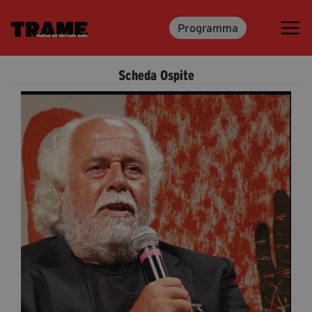
Programma
Trame.15
Martedì 16 Giugno 2026
Scheda Ospite
Ospiti | Trame.15
Libri | Trame.15
Media & Press
News & Kit
Accrediti Stampa | Trame.15
Cartella Stampa
Rassegna Stampa
Partecipa