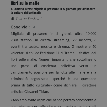
libri sulle mafie
segreteria@tramefestival.it
A Lamezia Terme migliaia di presenze in 5 giornate per diffondere
info@tramefestival.it
la cultura dell’antimafia
+39 346 954 4078
di
Trame Festival
Condividi:
Migliaia di presenze in 5 giorni, oltre 10.000
visualizzazioni in diretta streaming, 29 incontri, 6
eventi tra teatro, musica e cinema, 3 mostre e 60
volontari si chiude l’edizione 11 di Trame, il festival dei
libri sulle mafie. Numeri importanti che sottolineano
una presa di coscienza collettiva verso un
cambiamento possibile per la lotta alle mafie e alla
criminalità organizzata, «perché è una questione
prima di tutto culturale» come dichiara il direttore
artistico Giovanni Tizian.
«Abbiamo avuto ospiti che hanno portato conoscenze e
competenze per affrontare un ragionamento sugli