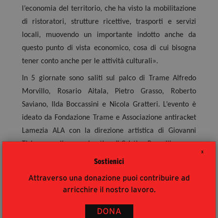
l’economia del territorio, che ha visto la mobilitazione
di ristoratori, strutture ricettive, trasporti e servizi
locali, muovendo un importante indotto anche da
questo punto di vista economico, cosa di cui bisogna
tener conto anche per le attività culturali».
In 5 giornate sono saliti sul palco di Trame Alfredo
Morvillo, Rosario Aitala, Pietro Grasso, Roberto
Saviano, Ilda Boccassini e Nicola Gratteri. L’evento è
ideato da Fondazione Trame e Associazione antiracket
Lamezia ALA con la direzione artistica di Giovanni
Tizian e quella organizzativa di Cristina Porcelli.
X
ULTIMI ARTICOLI
Sostienici
Attraverso una donazione puoi contribuire ad
arricchire il nostro lavoro.
DONA