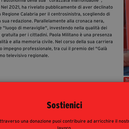
o l'autonomia della sua "corazzata inaffondabile",
. Nel 2021, ha rivelato pubblicamente di aver declinato
a Regione Calabria per il centrosinistra, scegliendo di
e la sua redazione. Parallelamente alla cronaca nera,
"luogo di meraviglie", investendo nella qualità dei
gratuita per i cittadini. Paola Militano è una presenza
lità e alla memoria civile. Nel corso della sua carriera
o impegno professionale, tra cui il premio del "Galà
smo televisivo regionale.
Tr
Libri
Sostienici
Eventi
ttraverso una donazione puoi contribuire ad arricchire il nost
TAGLI
lavoro.