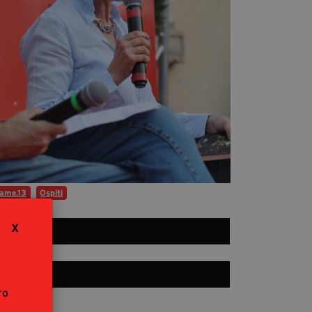
Diventa Partner
Sostienici
Fondazione Trame
La fondazione 2025
Civico Trame
Progetto Trame a Scuola
Progetto Visioni Civiche
ame.13
Ospiti
Mostra 3D - Visioni Civiche
Il Diritto di Essere
X
Archivio Storico
Contatti
ro