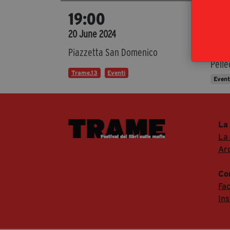
Mai
19:00
Arcan
20 June 2024
prese
Piazzetta San Domenico
Pelle
Trame.13
Eventi
Even
La
La
Arc
Co
Fa
In