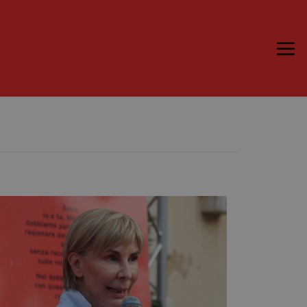
Trame.15
Martedì 16 Giugno 2026
Ospiti | Trame.15
Libri | Trame.15
Media & Press
News & Kit
Accrediti Stampa | Trame.15
Cartella Stampa
Rassegna Stampa
Partecipa