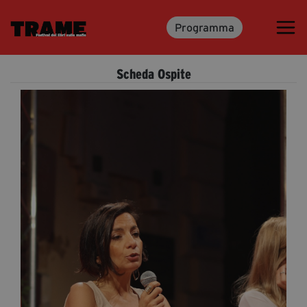
Programma
Trame.15
Martedì 16 Giugno 2026
Scheda Ospite
Ospiti | Trame.15
Libri | Trame.15
Media & Press
News & Kit
Accrediti Stampa | Trame.15
Cartella Stampa
Rassegna Stampa
Partecipa