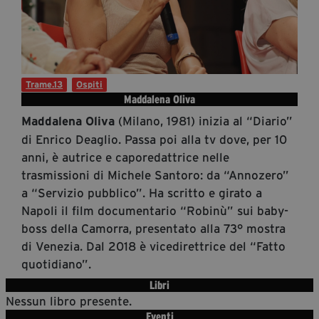
Diventa Partner
Sostienici
Trame.13
Ospiti
Fondazione Trame
Maddalena Oliva
(Milano, 1981) inizia al “Diario”
Maddalena Oliva
La fondazione 2025
di Enrico Deaglio. Passa poi alla tv dove, per 10
Civico Trame
anni, è autrice e caporedattrice nelle
Progetto Trame a Scuola
trasmissioni di Michele Santoro: da “Annozero”
Progetto Visioni Civiche
a “Servizio pubblico”. Ha scritto e girato a
Mostra 3D - Visioni Civiche
Napoli il film documentario “Robinù” sui baby-
Il Diritto di Essere
boss della Camorra, presentato alla 73° mostra
Archivio Storico
di Venezia. Dal 2018 è vicedirettrice del “Fatto
quotidiano”.
Libri
Nessun libro presente.
Contatti
Eventi