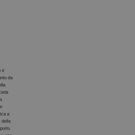
segreteria@tramefestival.it
info@tramefestival.it
+39 346 954 4078
il
unto da
lla
cietà
a
te
ica a
 della
pporto