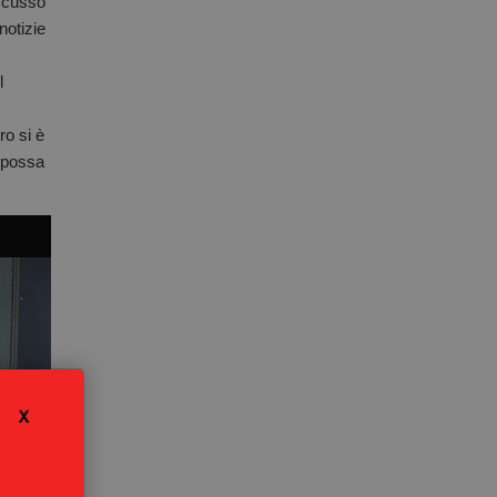
iscusso
notizie
l
ro si è
e possa
X