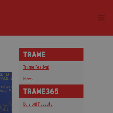
Trame.15
Martedì 16 Giugno 2026
Ospiti | Trame.15
Libri | Trame.15
TRAME
Media & Press
Trame Festival
News & Kit
Accrediti Stampa | Trame.15
News
Cartella Stampa
TRAME365
Rassegna Stampa
Edizioni Passate
Partecipa