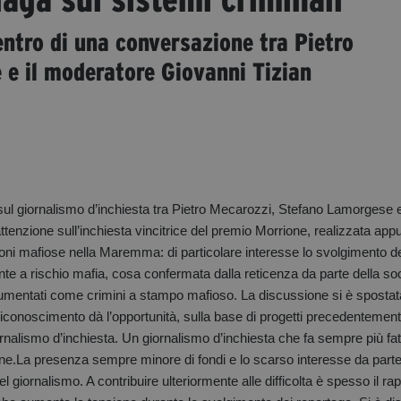
entro di una conversazione tra Pietro
e il moderatore Giovanni Tizian
ul giornalismo d’inchiesta tra Pietro Mecarozzi, Stefano Lamorgese e 
tenzione sull’inchiesta vincitrice del premio Morrione, realizzata app
zioni mafiose nella Maremma: di particolare interesse lo svolgimento de
te a rischio mafia, cosa confermata dalla reticenza da parte della so
documentati come crimini a stampo mafioso. La discussione si è spostat
 riconoscimento dà l’opportunità, sulla base di progetti precedentemen
ornalismo d’inchiesta. Un giornalismo d’inchiesta che fa sempre più fat
ione.La presenza sempre minore di fondi e lo scarso interesse da parte
 giornalismo. A contribuire ulteriormente alle difficolta è spesso il ra