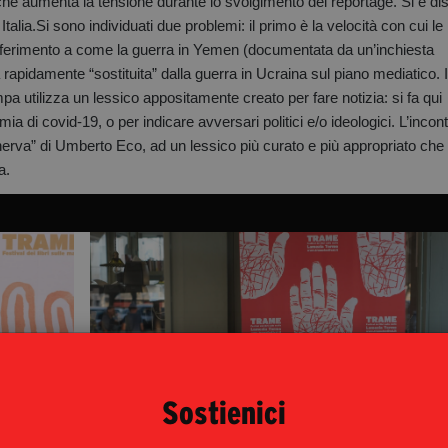
a che aumenta la tensione durante lo svolgimento dei reportage. Si è d
 Italia.Si sono individuati due problemi: il primo è la velocità con cui le 
to riferimento a come la guerra in Yemen (documentata da un’inchiesta
 rapidamente “sostituita” dalla guerra in Ucraina sul piano mediatico. I
 utilizza un lessico appositamente creato per fare notizia: si fa qui
a di covid-19, o per indicare avversari politici e/o ideologici. L’incont
inerva” di Umberto Eco, ad un lessico più curato e più appropriato ch
a.
Sostienici