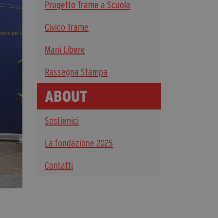
Progetto Trame a Scuola
Diventa Partner
Civico Trame
Sostienici
Mani Libere
Fondazione Trame
Rassegna Stampa
La fondazione 2025
ABOUT
Civico Trame
Progetto Trame a Scuola
Sostienici
Progetto Visioni Civiche
Mostra 3D - Visioni Civiche
La fondazione 2025
Il Diritto di Essere
Contatti
Archivio Storico
Contatti