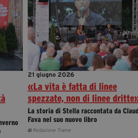
21 giugno 2026
«La vita è fatta di linee
tà
spezzate, non di linee dritte
La storia di Stella raccontata da Clau
Fava nel suo nuovo libro
Inverno
e
di
Redazione Trame