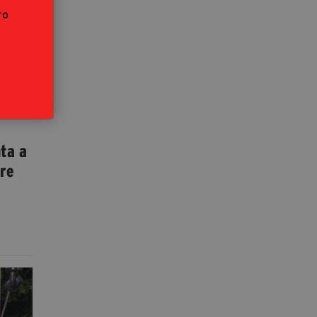
ro
ta a
ore