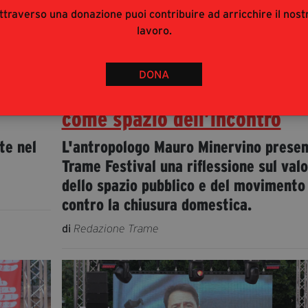
ttraverso una donazione puoi contribuire ad arricchire il nost
lavoro.
22 giugno 2026
DONA
ciato
Tra terra e libertà, la strada
come spazio dell’incontro
tte nel
L'antropologo Mauro Minervino presen
Trame Festival una riflessione sul val
dello spazio pubblico e del movimento
contro la chiusura domestica.
di
Redazione Trame