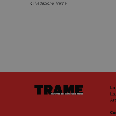
di
Redazione Trame
La
La
Arc
Co