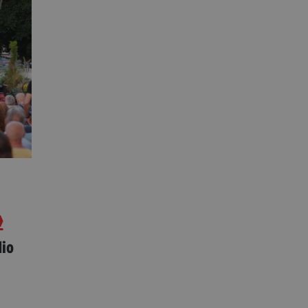
»
dio