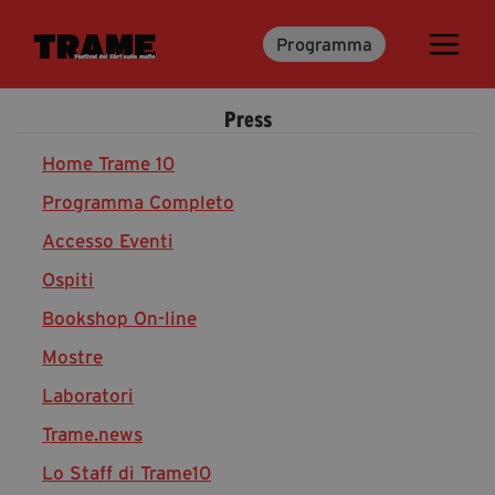
Programma
Trame.15
Martedì 16 Giugno 2026
Press
Ospiti | Trame.15
Libri | Trame.15
Home Trame 10
Programma Completo
Accesso Eventi
Media & Press
Ospiti
News & Kit
Bookshop On-line
Accrediti Stampa | Trame.15
Cartella Stampa
Mostre
Rassegna Stampa
Laboratori
Trame.news
Lo Staff di Trame10
Partecipa