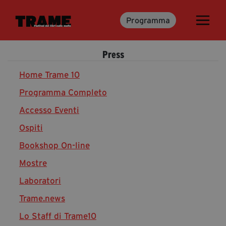
Programma
Trame.15
Martedì 16 Giugno 2026
Press
Ospiti | Trame.15
Libri | Trame.15
Home Trame 10
Programma Completo
Accesso Eventi
Media & Press
Ospiti
News & Kit
Bookshop On-line
Accrediti Stampa | Trame.15
Cartella Stampa
Mostre
Rassegna Stampa
Laboratori
Trame.news
Lo Staff di Trame10
Partecipa