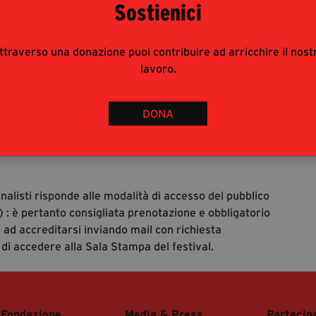
Sostienici
ttraverso una donazione puoi contribuire ad arricchire il nost
lavoro.
70
%
DONA
rnalisti risponde alle modalità di accesso del pubblico
 : è pertanto consigliata prenotazione e obbligatorio
 ad accreditarsi inviando mail con richiesta
 di accedere alla Sala Stampa del festival.
 Fondazione
Media & Press
Partecip