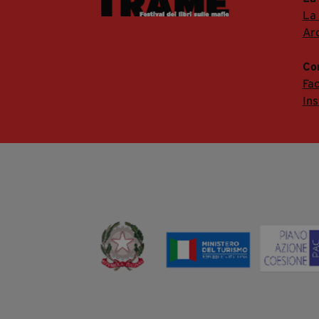
La
Arc
Co
Fa
In