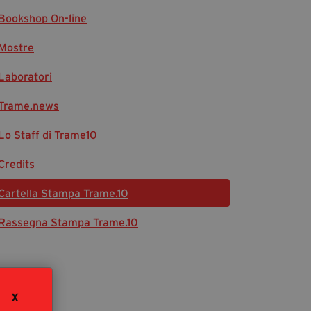
Bookshop On-line
Diventa Partner
Sostienici
Mostre
Laboratori
Fondazione Trame
Trame.news
La fondazione 2025
Lo Staff di Trame10
Civico Trame
Progetto Trame a Scuola
Credits
Progetto Visioni Civiche
Cartella Stampa Trame.10
Mostra 3D - Visioni Civiche
Il Diritto di Essere
Rassegna Stampa Trame.10
Archivio Storico
Contatti
X