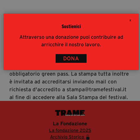
segreteria@tramefestival.it
info@tramefestival.it
X
+39 346 954 4078
Sostienici
Accrediti Stampa
Attraverso una donazione puoi contribuire ad
Accrediti Stampa. L'accesso al festival ai
arricchire il nostro lavoro.
giornalisti risponde alle modalità di accesso del
pubblico (https://www.tramefestival.it/accesso-
DONA
eventi) : è pertanto consigliata prenotazione e
obbligatorio green pass. La stampa tutta inoltre
è invitata ad accreditarsi inviando mail con
richiesta d'accredito a stampa@tramefestival.it
al fine di accedere alla Sala Stampa del festival.
La Fondazione
La fondazione 2025
Archivio Storico