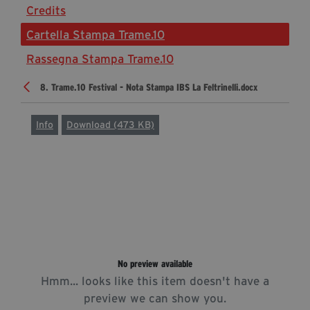
Credits
Diventa Partner
Cartella Stampa Trame.10
Sostienici
Rassegna Stampa Trame.10
8. Trame.10 Festival - Nota Stampa IBS La Feltrinelli.docx
Fondazione Trame
La fondazione 2025
Info
Download (473 KB)
Civico Trame
Progetto Trame a Scuola
Progetto Visioni Civiche
Mostra 3D - Visioni Civiche
Il Diritto di Essere
Archivio Storico
No preview available
Hmm... looks like this item doesn't have a
Contatti
preview we can show you.