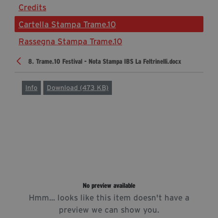
Credits
Diventa Partner
Cartella Stampa Trame.10
Sostienici
Rassegna Stampa Trame.10
8. Trame.10 Festival - Nota Stampa IBS La Feltrinelli.docx
Fondazione Trame
La fondazione 2025
Info
Download (473 KB)
Civico Trame
Progetto Trame a Scuola
Progetto Visioni Civiche
Mostra 3D - Visioni Civiche
Il Diritto di Essere
Archivio Storico
No preview available
Hmm... looks like this item doesn't have a
Contatti
preview we can show you.