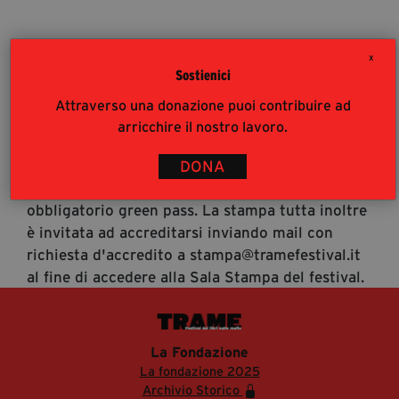
segreteria@tramefestival.it
info@tramefestival.it
X
+39 346 954 4078
Sostienici
Accrediti Stampa
Attraverso una donazione puoi contribuire ad
Accrediti Stampa. L'accesso al festival ai
arricchire il nostro lavoro.
giornalisti risponde alle modalità di accesso del
pubblico (https://www.tramefestival.it/accesso-
DONA
eventi) : è pertanto consigliata prenotazione e
obbligatorio green pass. La stampa tutta inoltre
è invitata ad accreditarsi inviando mail con
richiesta d'accredito a stampa@tramefestival.it
al fine di accedere alla Sala Stampa del festival.
La Fondazione
La fondazione 2025
Archivio Storico