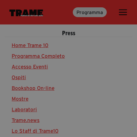
Programma
Trame.15
Martedì 16 Giugno 2026
Press
Ospiti | Trame.15
Libri | Trame.15
Home Trame 10
Programma Completo
Accesso Eventi
Media & Press
Ospiti
News & Kit
Bookshop On-line
Accrediti Stampa | Trame.15
Cartella Stampa
Mostre
Rassegna Stampa
Laboratori
Trame.news
Lo Staff di Trame10
Partecipa