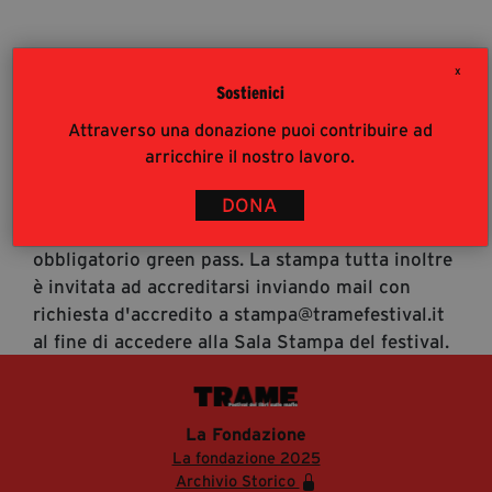
segreteria@tramefestival.it
info@tramefestival.it
X
+39 346 954 4078
Sostienici
Accrediti Stampa
Attraverso una donazione puoi contribuire ad
Accrediti Stampa. L'accesso al festival ai
arricchire il nostro lavoro.
giornalisti risponde alle modalità di accesso del
pubblico (https://www.tramefestival.it/accesso-
DONA
eventi) : è pertanto consigliata prenotazione e
obbligatorio green pass. La stampa tutta inoltre
è invitata ad accreditarsi inviando mail con
richiesta d'accredito a stampa@tramefestival.it
al fine di accedere alla Sala Stampa del festival.
La Fondazione
La fondazione 2025
Archivio Storico