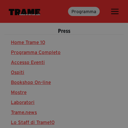
Programma
Trame.15
Martedì 16 Giugno 2026
Press
Ospiti | Trame.15
Libri | Trame.15
Home Trame 10
Programma Completo
Accesso Eventi
Media & Press
Ospiti
News & Kit
Bookshop On-line
Accrediti Stampa | Trame.15
Cartella Stampa
Mostre
Rassegna Stampa
Laboratori
Trame.news
Lo Staff di Trame10
Partecipa