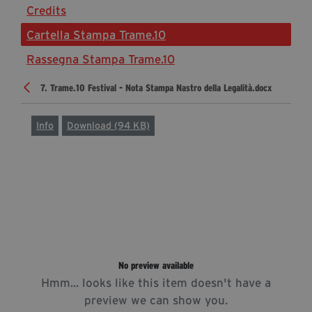
Credits
Diventa Partner
Cartella Stampa Trame.10
Sostienici
Rassegna Stampa Trame.10
7. Trame.10 Festival - Nota Stampa Nastro della Legalità.docx
Fondazione Trame
La fondazione 2025
Info
Download (94 KB)
Civico Trame
Progetto Trame a Scuola
Progetto Visioni Civiche
Mostra 3D - Visioni Civiche
Il Diritto di Essere
Archivio Storico
No preview available
Hmm... looks like this item doesn't have a
Contatti
preview we can show you.