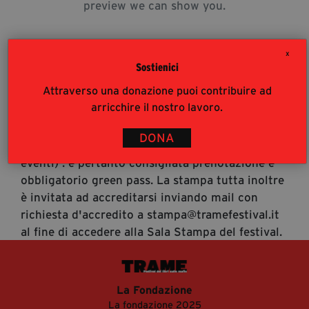
preview we can show you.
segreteria@tramefestival.it
info@tramefestival.it
+39 346 954 4078
X
Sostienici
Attraverso una donazione puoi contribuire ad
Accrediti Stampa
arricchire il nostro lavoro.
Accrediti Stampa. L'accesso al festival ai
giornalisti risponde alle modalità di accesso del
DONA
pubblico (https://www.tramefestival.it/accesso-
eventi) : è pertanto consigliata prenotazione e
obbligatorio green pass. La stampa tutta inoltre
è invitata ad accreditarsi inviando mail con
richiesta d'accredito a stampa@tramefestival.it
al fine di accedere alla Sala Stampa del festival.
La Fondazione
La fondazione 2025