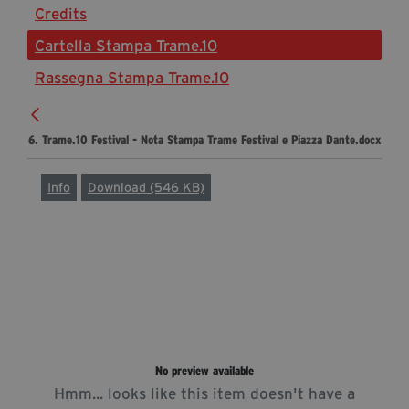
Credits
Diventa Partner
Cartella Stampa Trame.10
Sostienici
Rassegna Stampa Trame.10
Fondazione Trame
6. Trame.10 Festival - Nota Stampa Trame Festival e Piazza Dante.docx
La fondazione 2025
Civico Trame
Info
Download (546 KB)
Progetto Trame a Scuola
Progetto Visioni Civiche
Mostra 3D - Visioni Civiche
Il Diritto di Essere
Archivio Storico
No preview available
Contatti
Hmm... looks like this item doesn't have a