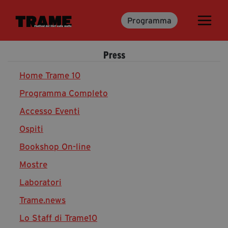
Programma
Trame.15
Martedì 16 Giugno 2026
Press
Ospiti | Trame.15
Libri | Trame.15
Home Trame 10
Programma Completo
Accesso Eventi
Media & Press
Ospiti
News & Kit
Bookshop On-line
Accrediti Stampa | Trame.15
Cartella Stampa
Mostre
Rassegna Stampa
Laboratori
Trame.news
Lo Staff di Trame10
Partecipa