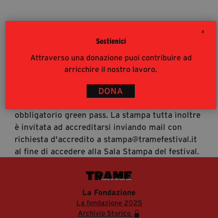
segreteria@tramefestival.it
info@tramefestival.it
X
+39 346 954 4078
Sostienici
Accrediti Stampa
Attraverso una donazione puoi contribuire ad
Accrediti Stampa. L'accesso al festival ai
arricchire il nostro lavoro.
giornalisti risponde alle modalità di accesso del
pubblico (https://www.tramefestival.it/accesso-
DONA
eventi) : è pertanto consigliata prenotazione e
obbligatorio green pass. La stampa tutta inoltre
è invitata ad accreditarsi inviando mail con
richiesta d'accredito a stampa@tramefestival.it
al fine di accedere alla Sala Stampa del festival.
La Fondazione
La fondazione 2025
Archivio Storico