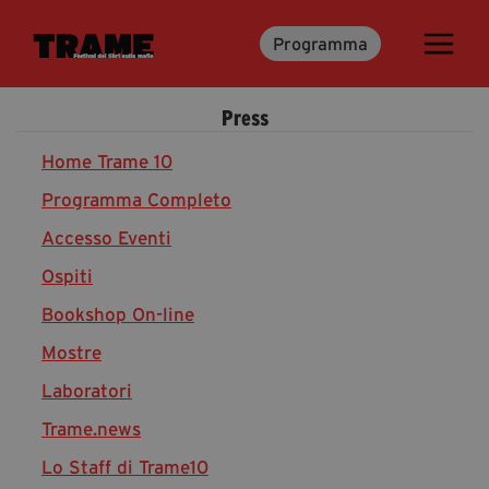
Programma
Trame.15
Martedì 16 Giugno 2026
Press
Ospiti | Trame.15
Libri | Trame.15
Home Trame 10
Programma Completo
Accesso Eventi
Media & Press
Ospiti
News & Kit
Bookshop On-line
Accrediti Stampa | Trame.15
Cartella Stampa
Mostre
Rassegna Stampa
Laboratori
Trame.news
Lo Staff di Trame10
Partecipa