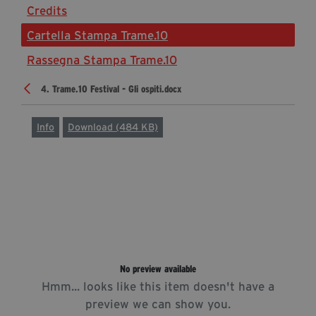
Credits
Diventa Partner
Cartella Stampa Trame.10
Sostienici
Rassegna Stampa Trame.10
4. Trame.10 Festival - Gli ospiti.docx
Fondazione Trame
La fondazione 2025
Info
Download (484 KB)
Civico Trame
Progetto Trame a Scuola
Progetto Visioni Civiche
Mostra 3D - Visioni Civiche
Il Diritto di Essere
Archivio Storico
No preview available
Hmm... looks like this item doesn't have a
Contatti
preview we can show you.