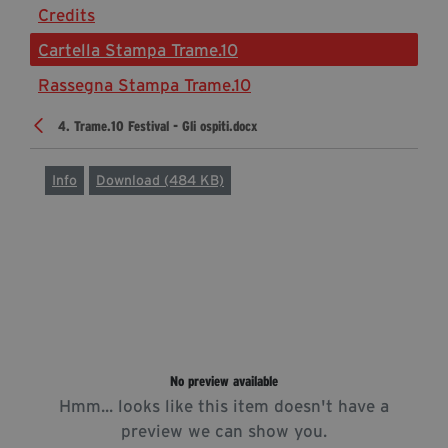
Credits
Diventa Partner
Cartella Stampa Trame.10
Sostienici
Rassegna Stampa Trame.10
4. Trame.10 Festival - Gli ospiti.docx
Fondazione Trame
La fondazione 2025
Info
Download (484 KB)
Civico Trame
Progetto Trame a Scuola
Progetto Visioni Civiche
Mostra 3D - Visioni Civiche
Il Diritto di Essere
Archivio Storico
No preview available
Hmm... looks like this item doesn't have a
Contatti
preview we can show you.