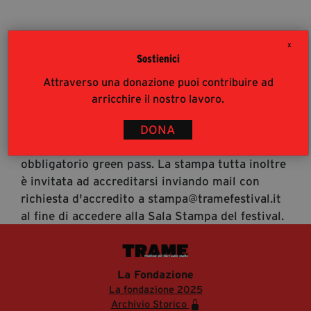
segreteria@tramefestival.it
info@tramefestival.it
X
+39 346 954 4078
Sostienici
Accrediti Stampa
Attraverso una donazione puoi contribuire ad
Accrediti Stampa. L'accesso al festival ai
arricchire il nostro lavoro.
giornalisti risponde alle modalità di accesso del
pubblico (https://www.tramefestival.it/accesso-
DONA
eventi) : è pertanto consigliata prenotazione e
obbligatorio green pass. La stampa tutta inoltre
è invitata ad accreditarsi inviando mail con
richiesta d'accredito a stampa@tramefestival.it
al fine di accedere alla Sala Stampa del festival.
La Fondazione
La fondazione 2025
Archivio Storico