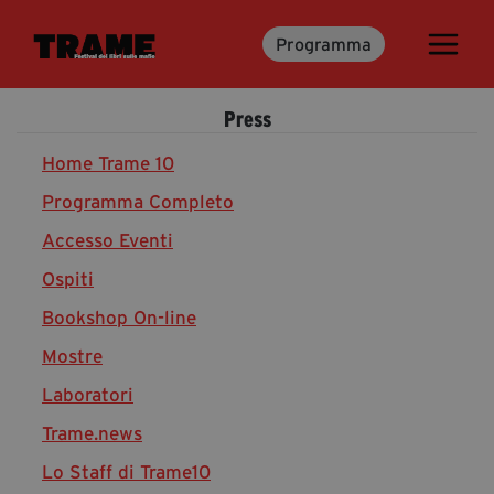
Programma
Trame.15
Martedì 16 Giugno 2026
Press
Ospiti | Trame.15
Libri | Trame.15
Home Trame 10
Programma Completo
Accesso Eventi
Media & Press
Ospiti
News & Kit
Bookshop On-line
Accrediti Stampa | Trame.15
Cartella Stampa
Mostre
Rassegna Stampa
Laboratori
Trame.news
Lo Staff di Trame10
Partecipa