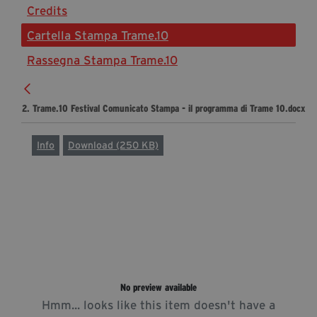
Credits
Diventa Partner
Cartella Stampa Trame.10
Sostienici
Rassegna Stampa Trame.10
Fondazione Trame
2. Trame.10 Festival Comunicato Stampa - il programma di Trame 10.docx
La fondazione 2025
Civico Trame
Info
Download (250 KB)
Progetto Trame a Scuola
Progetto Visioni Civiche
Mostra 3D - Visioni Civiche
Il Diritto di Essere
Archivio Storico
No preview available
Contatti
Hmm... looks like this item doesn't have a