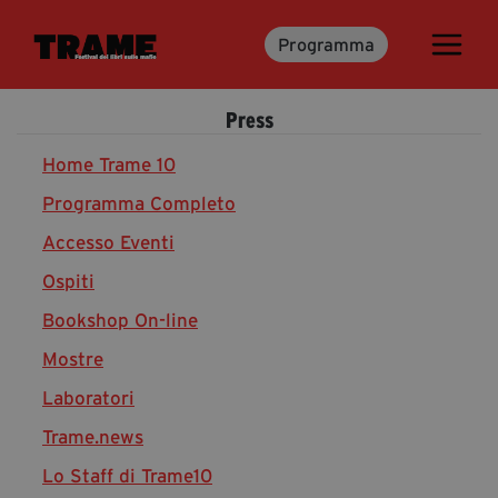
Programma
Trame.15
Martedì 16 Giugno 2026
Press
Ospiti | Trame.15
Libri | Trame.15
Home Trame 10
Programma Completo
Accesso Eventi
Media & Press
Ospiti
News & Kit
Bookshop On-line
Accrediti Stampa | Trame.15
Cartella Stampa
Mostre
Rassegna Stampa
Laboratori
Trame.news
Lo Staff di Trame10
Partecipa