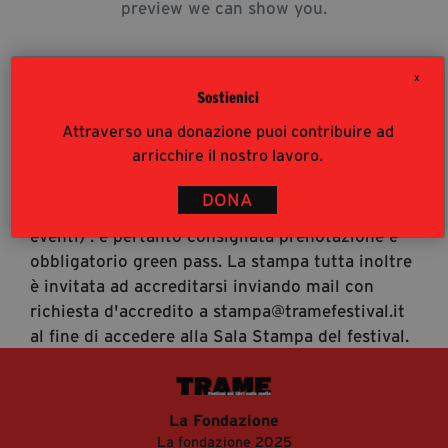
preview we can show you.
segreteria@tramefestival.it
info@tramefestival.it
+39 346 954 4078
X
Sostienici
Attraverso una donazione puoi contribuire ad
Accrediti Stampa
arricchire il nostro lavoro.
Accrediti Stampa. L'accesso al festival ai
giornalisti risponde alle modalità di accesso del
DONA
pubblico (https://www.tramefestival.it/accesso-
eventi) : è pertanto consigliata prenotazione e
obbligatorio green pass. La stampa tutta inoltre
è invitata ad accreditarsi inviando mail con
richiesta d'accredito a stampa@tramefestival.it
al fine di accedere alla Sala Stampa del festival.
La Fondazione
La fondazione 2025