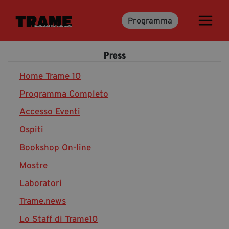
Programma
Trame.15
Martedì 16 Giugno 2026
Press
Ospiti | Trame.15
Libri | Trame.15
Home Trame 10
Programma Completo
Accesso Eventi
Media & Press
Ospiti
News & Kit
Bookshop On-line
Accrediti Stampa | Trame.15
Cartella Stampa
Mostre
Rassegna Stampa
Laboratori
Trame.news
Lo Staff di Trame10
Partecipa