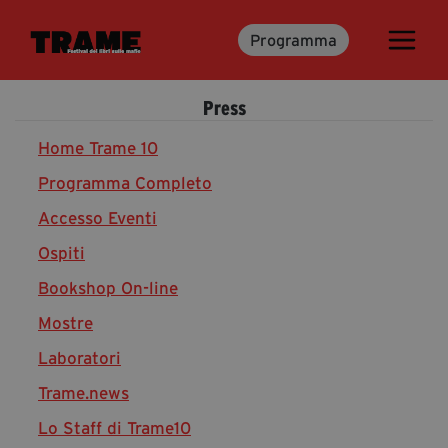
Programma
Trame.15
Martedì 16 Giugno 2026
Press
Ospiti | Trame.15
Libri | Trame.15
Home Trame 10
Programma Completo
Accesso Eventi
Media & Press
Ospiti
News & Kit
Bookshop On-line
Accrediti Stampa | Trame.15
Cartella Stampa
Mostre
Rassegna Stampa
Laboratori
Trame.news
Lo Staff di Trame10
Partecipa