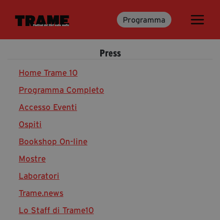
Programma
Trame.15
Martedì 16 Giugno 2026
Press
Ospiti | Trame.15
Libri | Trame.15
Home Trame 10
Programma Completo
Accesso Eventi
Media & Press
Ospiti
News & Kit
Bookshop On-line
Accrediti Stampa | Trame.15
Cartella Stampa
Mostre
Rassegna Stampa
Laboratori
Trame.news
Lo Staff di Trame10
Partecipa