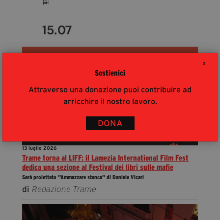
X
Sostienici
Attraverso una donazione puoi contribuire ad
arricchire il nostro lavoro.
DONA
13 luglio 2026
Trame torna al LIFF: il Lamezia International Film Fest
dedica una sezione al Festival dei libri sulle mafie
Sarà proiettato "Ammazzare stanca" di Daniele Vicari
di
Redazione Trame