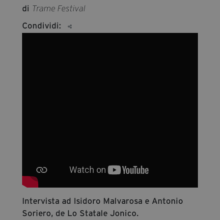
segreteria@tramefestival.it
di
Trame Festival
info@tramefestival.it
Condividi:
+39 346 954 4078
Intervista ad Isidoro Malvarosa e Antonio
Soriero, de Lo Statale Jonico.