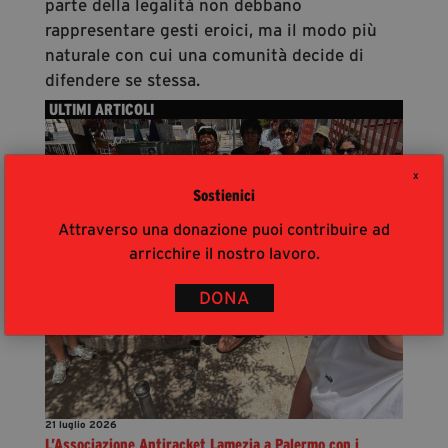
parte della legalità non debbano
rappresentare gesti eroici, ma il modo più
naturale con cui una comunità decide di
difendere se stessa.
ULTIMI ARTICOLI
X
Sostienici
Attraverso una donazione puoi contribuire ad
arricchire il nostro lavoro.
DONA
21 luglio 2026
L’Associazione Antiracket Lamezia a Palermo con i