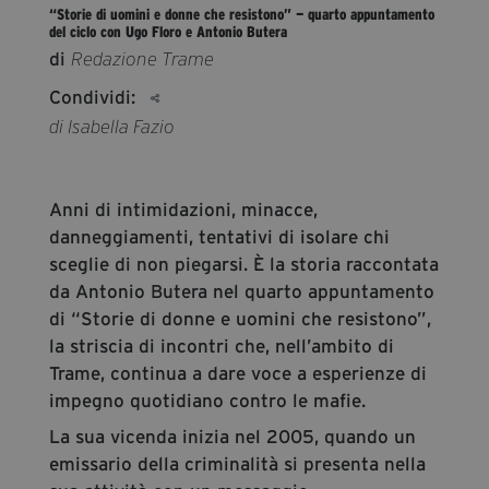
“Storie di uomini e donne che resistono” — quarto appuntamento
segreteria@tramefestival.it
del ciclo con Ugo Floro e Antonio Butera
info@tramefestival.it
di
Redazione Trame
+39 346 954 4078
Condividi:
di Isabella Fazio
Anni di intimidazioni, minacce,
danneggiamenti, tentativi di isolare chi
sceglie di non piegarsi. È la storia raccontata
da Antonio Butera nel quarto appuntamento
di “Storie di donne e uomini che resistono”,
la striscia di incontri che, nell’ambito di
Trame, continua a dare voce a esperienze di
impegno quotidiano contro le mafie.
La sua vicenda inizia nel 2005, quando un
emissario della criminalità si presenta nella