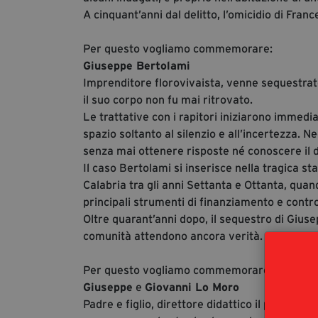
A cinquant’anni dal delitto, l’omicidio di Fran
Per questo vogliamo commemorare:
Giuseppe Bertolami
Imprenditore florovivaista, venne sequestrato 
il suo corpo non fu mai ritrovato.
Le trattative con i rapitori iniziarono imme
spazio soltanto al silenzio e all’incertezza. Ne
senza mai ottenere risposte né conoscere il d
Il caso Bertolami si inserisce nella tragica st
Calabria tra gli anni Settanta e Ottanta, qua
principali strumenti di finanziamento e control
Oltre quarant’anni dopo, il sequestro di Gius
comunità attendono ancora verità.
Per questo vogliamo commemorare:
Giuseppe
e
Giovanni Lo Moro
Padre e figlio, direttore didattico il primo e