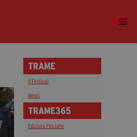
Trame.15
Programma
Ospiti
Libri
TRAME
Media & Press
Il Festival
News & Kit
Accrediti Stampa
News
Cartella Stampa
TRAME365
Rassegna Stampa
Edizioni Passate
Partecipa