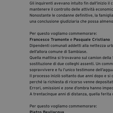
Gli inquirenti avevano intuito fin dall’inizio i
mantenere il controllo delle attività economich
Nonostante le condanne definitive, la famiglia
una conclusione giudiziaria che possa almeno 
Per questo vogliamo commemorare:
Francesco Tramonte
e
Pasquale Cristiano
Dipendenti comunali addetti alla nettezza urba
dell’allora comune di Sambiase.
Quella mattina si trovavano sul camion della Sep
sostituzione di due colleghi assenti. Un comma
sopravvivere e fu l’unico testimone dell’aggu
Il processo iniziò soltanto due anni dopo e si 
perché la richiesta di ricorso venne depositat
Errori, omissioni e zone d’ombra hanno impedi
A trentacinque anni di distanza, quella ferita
Per questo vogliamo commemorare:
Pietro Bevilacqua