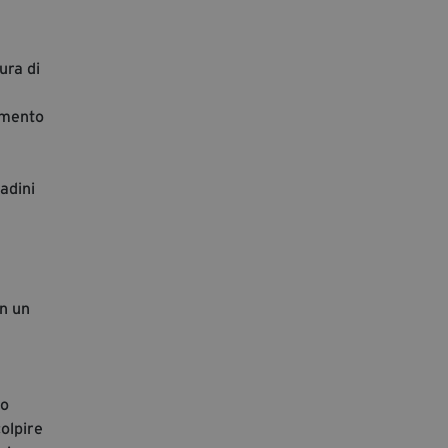
ura di
emento
adini
in un
do
colpire