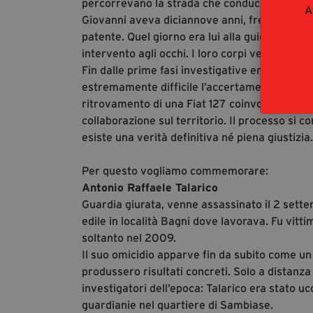
percorrevano la strada che conduceva a Filad
A
Giovanni aveva diciannove anni, frequentava l
patente. Quel giorno era lui alla guida dell’a
intervento agli occhi. I loro corpi vennero rit
Fin dalle prime fasi investigative emersero re
estremamente difficile l’accertamento della ver
ritrovamento di una Fiat 127 coinvolta nella
collaborazione sul territorio. Il processo si 
esiste una verità definitiva né piena giustizia.
Per questo vogliamo commemorare:
Antonio Raffaele Talarico
Guardia giurata, venne assassinato il 2 sette
edile in località Bagni dove lavorava. Fu vitt
soltanto nel 2009.
Il suo omicidio apparve fin da subito come un
produssero risultati concreti. Solo a distanza
investigatori dell’epoca: Talarico era stato ucc
guardianie nel quartiere di Sambiase.