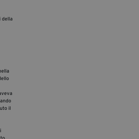
 della
nella
dello
 aveva
pando
to il
i
to.