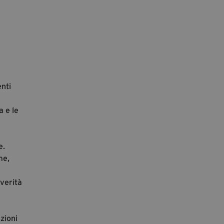
segreteria@tramefestival.it
info@tramefestival.it
+39 346 954 4078
enti
a e le
e.
me,
a
 verità
zioni