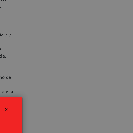
.
izie e
o
zia,
no dei
ia e la
X
e