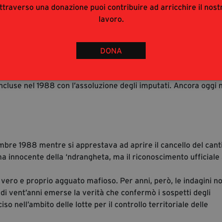
elfia, dove ogni mattina si recavano per andare a scuola.
ttraverso una donazione puoi contribuire ad arricchire il nost
’ultimo anno del liceo scientifico e aveva conseguito da poco
lavoro.
utomobile del padre, che nei giorni precedenti aveva subito un
rovati crivellati di colpi, lungo la strada che conduceva al paes
ticenze, silenzi e un clima diffuso di omertà che rese
DONA
ità. Alcuni elementi importanti dell’inchiesta, tra cui il
 vicenda, emersero con ritardo anche a causa della scarsa
concluse nel 1988 con l’assoluzione degli imputati. Ancora oggi 
mbre 1988 mentre si apprestava ad aprire il cancello del cant
ima innocente della ‘ndrangheta, ma il riconoscimento ufficiale
 vero e proprio agguato mafioso. Per anni, però, le indagini n
 di vent’anni emerse la verità che confermò i sospetti degli
iso nell’ambito delle lotte per il controllo territoriale delle