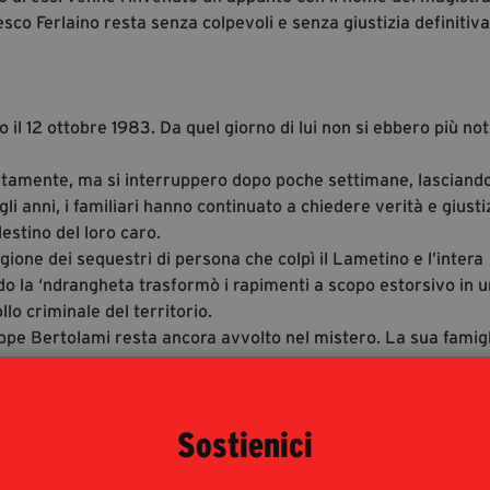
cesco Ferlaino resta senza colpevoli e senza giustizia definitiva
il 12 ottobre 1983. Da quel giorno di lui non si ebbero più not
diatamente, ma si interruppero dopo poche settimane, lasciand
gli anni, i familiari hanno continuato a chiedere verità e giusti
estino del loro caro.
agione dei sequestri di persona che colpì il Lametino e l’intera
ndo la ‘ndrangheta trasformò i rapimenti a scopo estorsivo in u
lo criminale del territorio.
eppe Bertolami resta ancora avvolto nel mistero. La sua famigl
Sostienici
 studente il secondo, furono assassinati l’8 gennaio 1985 mentr