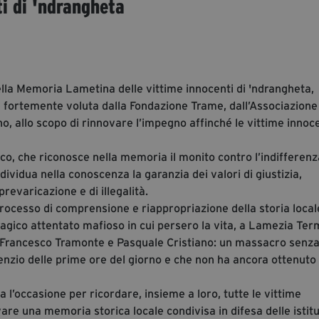
i di 'ndrangheta
ella Memoria Lametina delle vittime innocenti di 'ndrangheta,
 fortemente voluta dalla Fondazione Trame, dall’Associazione
o, allo scopo di rinnovare l’impegno affinché le vittime innoc
o, che riconosce nella memoria il monito contro l’indifferenz
dividua nella conoscenza la garanzia dei valori di giustizia,
prevaricazione e di illegalità.
ocesso di comprensione e riappropriazione della storia local
ragico attentato mafioso in cui persero la vita, a Lamezia Ter
tà, Francesco Tramonte e Pasquale Cristiano: un massacro senz
lenzio delle prime ore del giorno e che non ha ancora ottenuto
l’occasione per ricordare, insieme a loro, tutte le vittime
are una memoria storica locale condivisa in difesa delle istitu