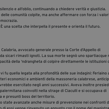
silenzio e all’oblio, continuando a chiedere verità e giustizia.
 e delle comunità colpite, ma anche affermare con forza i valori
democrazia.
 una scelta che interpella il presente e orienta il futuro.
 Calabria, avvocato generale presso la Corte d’Appello di
 da sicari rimasti ignoti. La sua morte segnò uno spartiacque 
pacità della ‘ndrangheta di colpire direttamente le istituzioni 
vi fu quella legata alla profondità delle sue indagini: Ferlaino
 poteri economici e ambienti della massoneria calabrese, antici
avrebbe esercitato negli anni successivi. Aveva inoltre presiedu
alermitana coinvolti nella strage di Ciaculli e si occupava di
na e presunti boss del territorio.
ano state avanzate anche misure di prevenzione nei confronti d
uno di essi venne rinvenuto un appunto con il nome del magistra