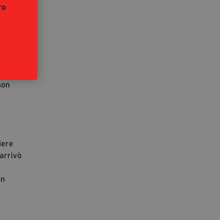
ro
 la
e.
non
iere
 arrivò
on