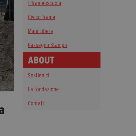
#Trameascuola
Diventa Partner
Civico Trame
Dona
Mani Libere
Fondazione Trame
Rassegna Stampa
Chi Siamo
ABOUT
Civico Trame
#Trameascuola
Sostienici
Visioni Civiche
Mostra 3D - Visioni Civiche
La fondazione
Il Diritto di Essere
Contatti
Archivio Storico
a
Contatti