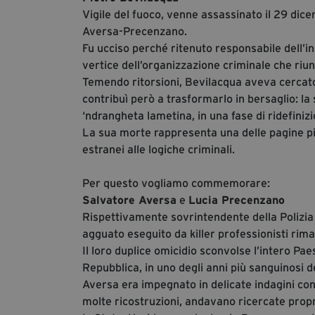
Vigile del fuoco, venne assassinato il 29 dic
Aversa-Precenzano.
Fu ucciso perché ritenuto responsabile dell’in
vertice dell’organizzazione criminale che riun
Temendo ritorsioni, Bevilacqua aveva cercato
contribuì però a trasformarlo in bersaglio: la 
‘ndrangheta lametina, in una fase di ridefinizio
La sua morte rappresenta una delle pagine pi
estranei alle logiche criminali.
Per questo vogliamo commemorare:
Salvatore Aversa
e
Lucia Precenzano
Rispettivamente sovrintendente della Polizia 
agguato eseguito da killer professionisti rima
Il loro duplice omicidio sconvolse l’intero Pae
Repubblica, in uno degli anni più sanguinosi de
Aversa era impegnato in delicate indagini cont
molte ricostruzioni, andavano ricercate proprio