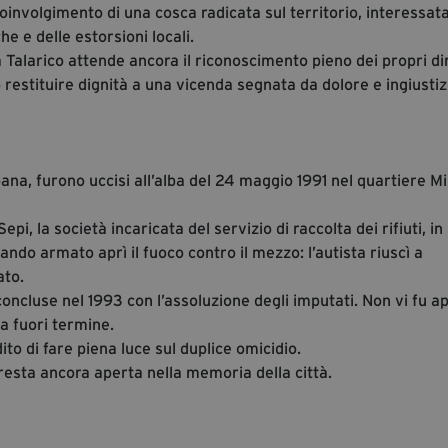
l coinvolgimento di una cosca radicata sul territorio, interessat
e e delle estorsioni locali.
 Talarico attende ancora il riconoscimento pieno dei propri dir
restituire dignità a una vicenda segnata da dolore e ingiustiz
na, furono uccisi all’alba del 24 maggio 1991 nel quartiere Mi
i, la società incaricata del servizio di raccolta dei rifiuti, in
ndo armato aprì il fuoco contro il mezzo: l’autista riuscì a
ato.
concluse nel 1993 con l’assoluzione degli imputati. Non vi fu a
a fuori termine.
to di fare piena luce sul duplice omicidio.
 resta ancora aperta nella memoria della città.