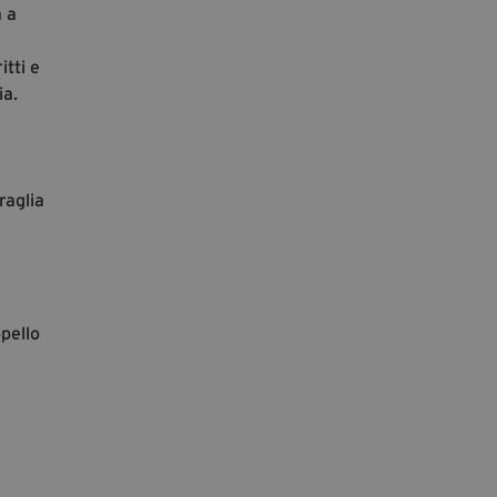
a a
itti e
ia.
raglia
ppello