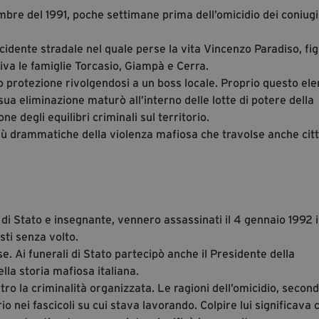
embre del 1991, poche settimane prima dell’omicidio dei coniugi
cidente stradale nel quale perse la vita Vincenzo Paradiso, fig
iva le famiglie Torcasio, Giampà e Cerra.
 protezione rivolgendosi a un boss locale. Proprio questo el
sua eliminazione maturò all’interno delle lotte di potere della
ne degli equilibri criminali sul territorio.
ù drammatiche della violenza mafiosa che travolse anche citt
di Stato e insegnante, vennero assassinati il 4 gennaio 1992 
sti senza volto.
se. Ai funerali di Stato partecipò anche il Presidente della
lla storia mafiosa italiana.
ro la criminalità organizzata. Le ragioni dell’omicidio, secon
 nei fascicoli su cui stava lavorando. Colpire lui significava 