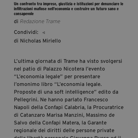
Un confronto tra imprese, giustizia e istituzioni per denunciare le
segreteria@tramefestival.it
infiltrazioni mafiose nell’economia e costruire un futuro sano e
info@tramefestival.it
consapevole
di
Redazione Trame
+39 346 954 4078
Condividi:
di Nicholas Miriello
L’ultima giornata di Trame ha visto svolgersi
nel patio di Palazzo Nicotera l’evento
“L’economia legale” per presentare
l’omonimo libro “L’economia legale.
Proposte di una soft intelligence” edito da
Pellegrini. Ne hanno parlato Francesco
Napoli della Confapi Calabria, la Procuratrice
di Catanzaro Marisa Manzini, Massimo de
Salvo della Confapi Matera, la Garante
regionale dei diritti delle persone private
della libertà personale Giovanna Russo ed il