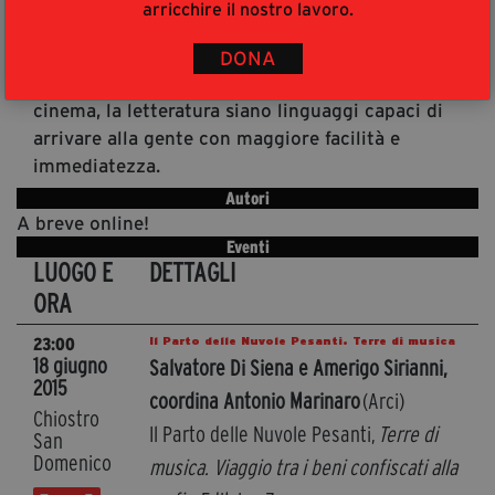
arricchire il nostro lavoro.
umanamente arricchente, fatto con la
convinzione che la legalità possa svilupparsi a
DONA
partire dalle piccole azioni e che la musica, il
cinema, la letteratura siano linguaggi capaci di
arrivare alla gente con maggiore facilità e
immediatezza.
Autori
A breve online!
Eventi
LUOGO E
DETTAGLI
ORA
Il Parto delle Nuvole Pesanti. Terre di musica
23:00
18 giugno
Salvatore Di Siena e Amerigo Sirianni,
2015
coordina Antonio Marinaro
(Arci)
Chiostro
Il Parto delle Nuvole Pesanti,
Terre di
San
Domenico
musica. Viaggio tra i beni confiscati alla