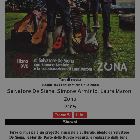
Diventa Partner
Dona
Fondazione Trame
Chi Siamo
Civico Trame
#Trameascuola
Terre di musica
Visioni Civiche
Viaggio tra i beni confiscati alla mafia
Mostra 3D - Visioni Civiche
Salvatore De Siena, Simone Arminio, Laura Maroni
Il Diritto di Essere
Zona
2015
Archivio Storico
Trame.5
Libri
Sinossi
Contatti
Terre di musica è un progetto musicale e culturale, ideato da Salvatore
De Siena, leader del Parto delle Nuvole Pesanti, e realizzato dalla band