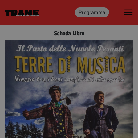
Programma
Trame.15
Programma
Scheda Libro
Ospiti
Libri
Media & Press
News & Kit
Accrediti Stampa
Cartella Stampa
Rassegna Stampa
Partecipa