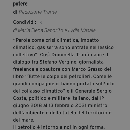
potere
segreteria@tramefestival.it
di
Redazione Trame
info@tramefestival.it
+39 346 954 4078
Condividi:
di Maria Elena Saporito e Lydia Masala
“Parole come crisi climatica, impatto
climatico, gas serra sono entrate nel lessico
collettivo”. Così Dominella Trunfio apre il
dialogo tra Stefano Vergine, giornalista
freelance e coautore con Marco Grasso del
libro “Tutte le colpe dei petrolieri. Come le
grandi compagnie ci hanno portato sull'orlo
del collasso climatico” e il Generale Sergio
Costa, politico e militare italiano, dal 1º
giugno 2018 al 13 febbraio 2021 ministro
dell'ambiente e della tutela del territorio e
del mare.
Il petrolio è intorno a noi in ogni forma,