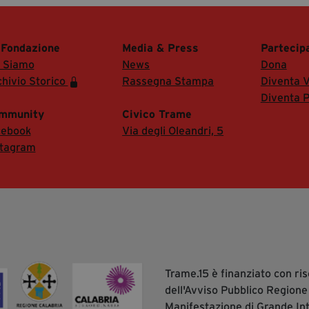
 Fondazione
Media & Press
Partecip
i Siamo
News
Dona
hivio Storico
Rassegna Stampa
Diventa V
Diventa P
mmunity
Civico Trame
cebook
Via degli Oleandri, 5
stagram
Trame.15 è finanziato con r
dell'Avviso Pubblico Regione
Manifestazione di Grande In