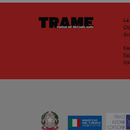
La
Ch
Arc
Co
Fa
In