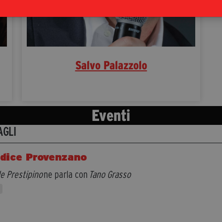
Salvo Palazzolo
Eventi
AGLI
odice Provenzano
e Prestipino
ne parla con
Tano Grasso