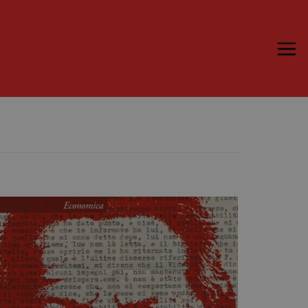
Trame.15
Programma
Ospiti
Libri
Media & Press
News & Kit
Accrediti Stampa
Cartella Stampa
Rassegna Stampa
Partecipa