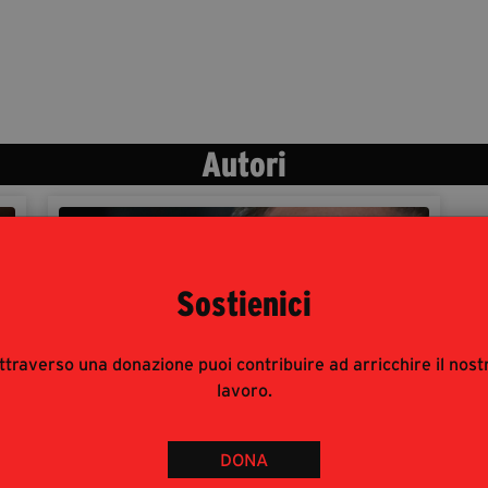
Autori
Sostienici
ttraverso una donazione puoi contribuire ad arricchire il nost
lavoro.
DONA