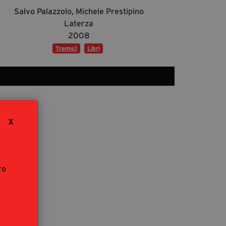
segreteria@tramefestival.it
Salvo Palazzolo, Michele Prestipino
info@tramefestival.it
Laterza
+39 346 954 4078
2008
Trame.1
Libri
X
ro