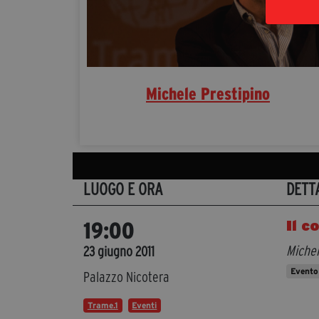
Michele Prestipino
LUOGO E ORA
DETT
Il c
19:00
Michel
23 giugno 2011
Evento
Palazzo Nicotera
Trame.1
Eventi