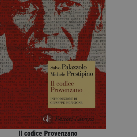
Diventa Partner
Dona
Fondazione Trame
Chi Siamo
Civico Trame
#Trameascuola
Visioni Civiche
Mostra 3D - Visioni Civiche
Il Diritto di Essere
Archivio Storico
Contatti
Il codice Provenzano