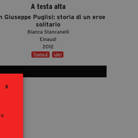
segreteria@tramefestival.it
A testa alta
info@tramefestival.it
 Giuseppe Puglisi: storia di un eroe
+39 346 954 4078
solitario
Bianca Stancanelli
Einaudi
2012
Trame.2
Libri
X
ro