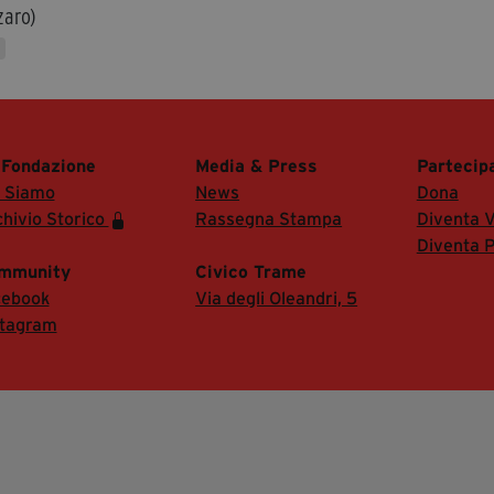
zaro)
 Fondazione
Media & Press
Partecip
i Siamo
News
Dona
hivio Storico
Rassegna Stampa
Diventa V
Diventa P
mmunity
Civico Trame
cebook
Via degli Oleandri, 5
stagram