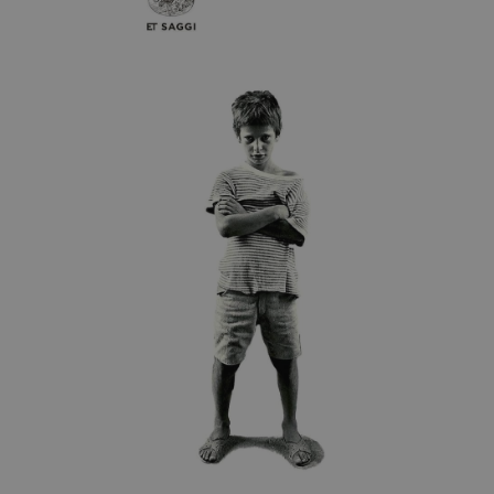
Diventa Partner
Dona
Fondazione Trame
Chi Siamo
Civico Trame
#Trameascuola
Visioni Civiche
Mostra 3D - Visioni Civiche
Il Diritto di Essere
Archivio Storico
Contatti