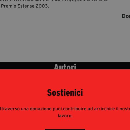
 al Premio Estense 2003.
Don
Autori
Sostienici
ttraverso una donazione puoi contribuire ad arricchire il nost
lavoro.