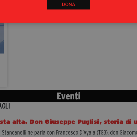
DONA
Eventi
AGLI
sta alta. Don Giuseppe Puglisi, storia di u
 Stancanelli ne parla con Francesco D’Ayala (TG3), don Giacom