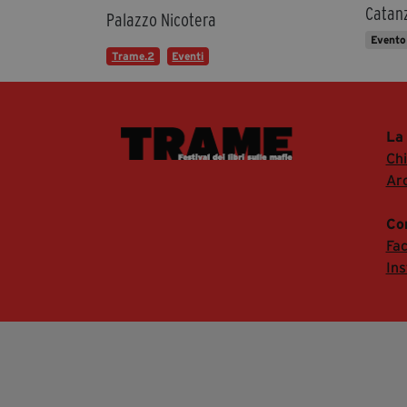
Catan
Palazzo Nicotera
Evento
Trame.2
Eventi
La
Ch
Arc
Co
Fa
In