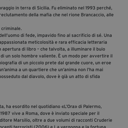
raggio in terra di Sicilia. Fu eliminato nel 1993 perché,
l reclutamento della mafia che nel rione Brancaccio, alle
criminale.
dell’uomo di fede, impavido fino al sacrificio di sé. Una
appassionata meticolosità e rara efficacia letteraria
 apertura di libro – che talvolta, a illuminare il buio
 di un solo hombre valiente. È un modo per avvertire il
 biografia di un piccolo prete dal grande cuore, un eroe
e un’anima a un quartiere che un’anima non l’ha mai
osseduto dal diavolo, dove è già un atto di sfida
ta, ha esordito nel quotidiano «L’Ora» di Palermo,
 1987 vive a Roma, dove è inviato speciale per il
itore Marsilio, oltre a due volumi di racconti Cruderie
ocenti terroristi (2006) e La vergogna e la fortuna