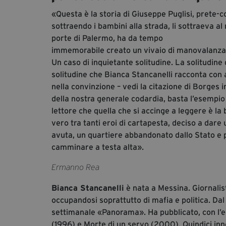
«Questa è la storia di Giuseppe Puglisi, prete-co
sottraendo i bambini alla strada, li sottraeva a
porte di Palermo, ha da tempo
immemorabile creato un vivaio di manovalanza 
Un caso di inquietante solitudine. La solitudine 
solitudine che Bianca Stancanelli racconta con 
nella convinzione – vedi la citazione di Borges in
della nostra generale codardia, basta l’esempio
lettore che quella che si accinge a leggere è la
vero tra tanti eroi di cartapesta, deciso a dar
avuta, un quartiere abbandonato dallo Stato e p
camminare a testa alta».
Ermanno Rea
Bianca Stancanelli
è nata a Messina. Giornalis
occupandosi soprattutto di mafia e politica. Dal
settimanale «Panorama». Ha pubblicato, con l’ed
(1996) e Morte di un servo (2000), Quindici inn