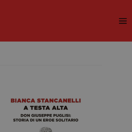
Trame.15
Programma
Ospiti
Libri
Media & Press
News & Kit
Accrediti Stampa
Cartella Stampa
Rassegna Stampa
Partecipa