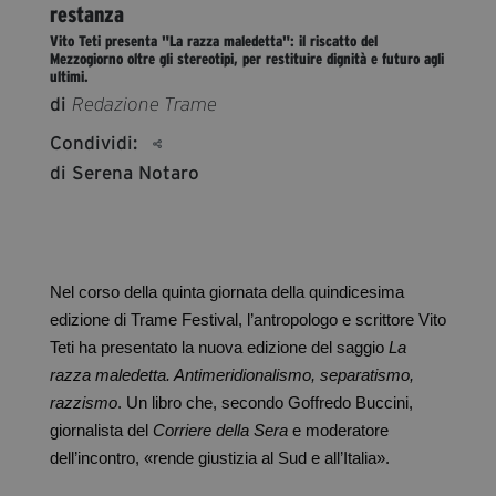
restanza
segreteria@tramefestival.it
Vito Teti presenta "La razza maledetta": il riscatto del
info@tramefestival.it
Mezzogiorno oltre gli stereotipi, per restituire dignità e futuro agli
ultimi.
+39 346 954 4078
di
Redazione Trame
Condividi:
di Serena Notaro
Nel corso della quinta giornata della quindicesima
edizione di Trame Festival, l’antropologo e scrittore Vito
Teti ha presentato la nuova edizione del saggio
La
razza maledetta. Antimeridionalismo, separatismo,
razzismo
. Un libro che, secondo Goffredo Buccini,
giornalista del
Corriere della Sera
e moderatore
dell’incontro, «rende giustizia al Sud e all’Italia».