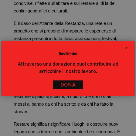
condivise, riflette sull’abitare e sul restare al di là dei
confini geografici e culturali.
È il caso dell’Atlante della Restanza, una rete e un
progetto che si propone di mappare le esperienze di
restanza presenti in tutta Italia: associazioni, festival,
comunità e altre realtà impegnate nella valorizzazione
X
Sostienici
dei territori e nel contrasto allo spopolamento.
Attraverso una donazione puoi contribuire ad
Un ritorno al passato, in questo senso, potrebbe
arricchire il nostro lavoro.
rivelarsi proficuo. Non un ritorno nostalgico a un tempo
ormai irrecuperabile, bensì un recupero critico della
DONA
propria identità che – come spiega Teti – «possa
restituire dignità agli ultimi, a coloro che sono stati
messi al bando da chi ha scritto e da chi ha fatto la
storia».
Restare significa risignificare i luoghi e costruire nuovi
legami con la terra e con l’ambiente che ci circonda. È