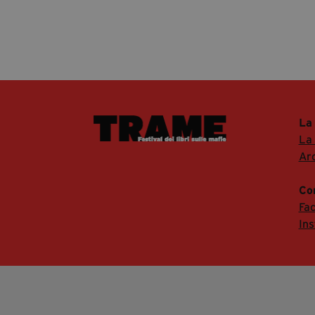
La
La
Arc
Co
Fa
In