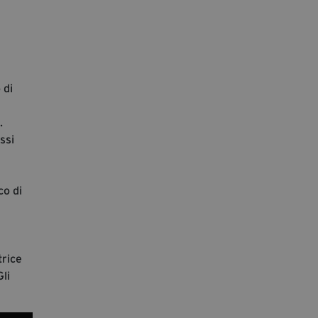
segreteria@tramefestival.it
info@tramefestival.it
+39 346 954 4078
 di
.
ssi
co di
trice
li