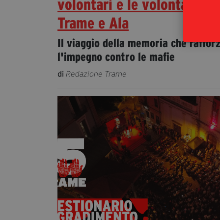
volontari e le volontarie di
Trame e Ala
Il viaggio della memoria che raffor
l'impegno contro le mafie
di
Redazione Trame