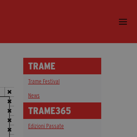
Trame.15
Martedì 16 Giugno 2026
Ospiti | Trame.15
Libri | Trame.15
TRAME
Media & Press
Trame Festival
News & Kit
Accrediti Stampa | Trame.15
News
Cartella Stampa
TRAME365
Rassegna Stampa
Edizioni Passate
Partecipa