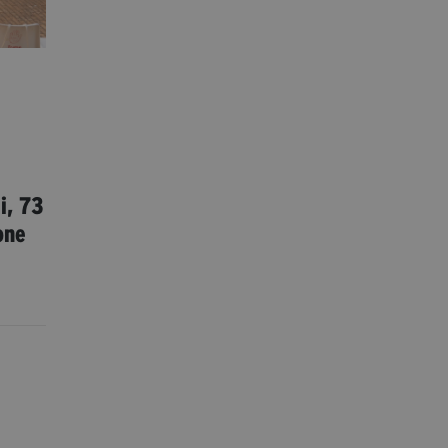
i, 73
one