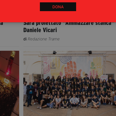
una sezione al Festival dei li
DONA
sulle mafie
za
Sarà proiettato "Ammazzare stanca" 
Daniele Vicari
di
Redazione Trame