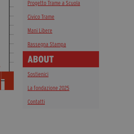
Progetto Trame a Scuola
Diventa Partner
Civico Trame
Sostienici
Mani Libere
Fondazione Trame
Rassegna Stampa
La fondazione 2025
ABOUT
Civico Trame
Progetto Trame a Scuola
Sostienici
Progetto Visioni Civiche
Mostra 3D - Visioni Civiche
La fondazione 2025
Il Diritto di Essere
Contatti
Archivio Storico
Contatti