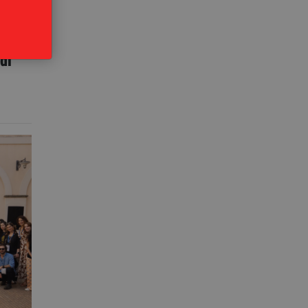
bri
di