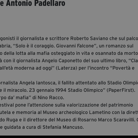
 e Antonio Padellaro
gonisti il giornalista e scrittore Roberto Saviano che sul palco
abria, “Solo è il coraggio. Giovanni Falcone”, un romanzo sul
o della lotta alla mafia osteggiato in vita e osannato da morto
à con il giornalista Angelo Caponetto del suo ultimo libro, “Cla
dall’età moderna ad oggi” (Laterza) per l’incontro “Povertà e
rnalista Angela Iantosca, il fallito attentato allo Stadio Olimpi
 il miracolo. 23 gennaio 1994 Stadio Olimpico” (PaperFirst).
rpo da’ mafia” di Nino Racco.
stival pone l’attenzione sulla valorizzazione del patrimonio
 tutela e memoria al Museo archeologico Lametino con la diret
do Ruga e il direttore del Museo di Rosarno Marco Scaravilli. G
e guidata a cura di Stefania Mancuso.