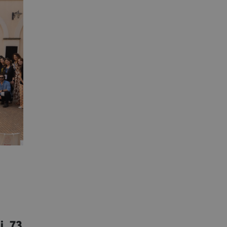
i, 73