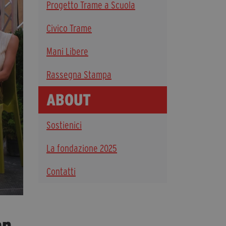
Progetto Trame a Scuola
Diventa Partner
Civico Trame
Sostienici
Mani Libere
Fondazione Trame
Rassegna Stampa
La fondazione 2025
ABOUT
Civico Trame
Progetto Trame a Scuola
Sostienici
Progetto Visioni Civiche
Mostra 3D - Visioni Civiche
La fondazione 2025
Il Diritto di Essere
Contatti
Archivio Storico
Contatti
an