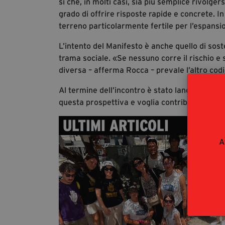
sì che, in molti casi, sia più semplice rivolger
grado di offrire risposte rapide e concrete. In
terreno particolarmente fertile per l’espansi
L’intento del Manifesto è anche quello di soste
trama sociale. «Se nessuno corre il rischio e
diversa – afferma Rocca – prevale l’altro codi
Al termine dell’incontro è stato lanciato un a
questa prospettiva e voglia contribuire con i
ULTIMI ARTICOLI
A