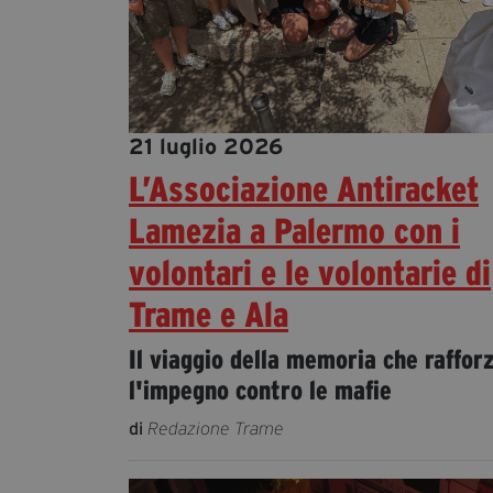
21 luglio 2026
L’Associazione Antiracket
Lamezia a Palermo con i
volontari e le volontarie di
Trame e Ala
Il viaggio della memoria che raffor
l'impegno contro le mafie
di
Redazione Trame