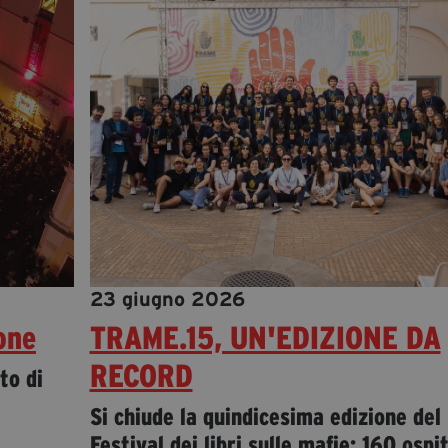
23 giugno 2026
one
TRAME.15, UN'EDIZIONE DA
RECORD
to di
Si chiude la quindicesima edizione del
Festival dei libri sulle mafie: 160 ospit