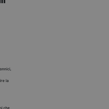
segreteria@tramefestival.it
info@tramefestival.it
+39 346 954 4078
onnici,
ire la
pi che