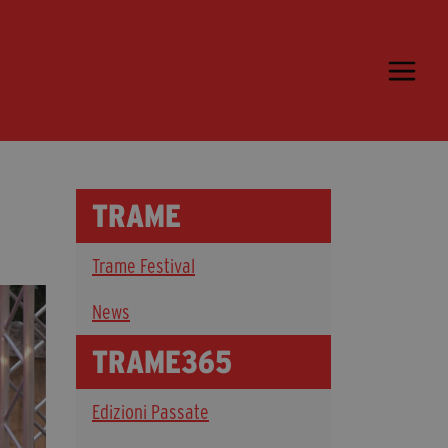
Trame.15
Martedì 16 Giugno 2026
Ospiti | Trame.15
Libri | Trame.15
TRAME
Media & Press
Trame Festival
News & Kit
Accrediti Stampa | Trame.15
News
Cartella Stampa
TRAME365
Rassegna Stampa
Edizioni Passate
Partecipa