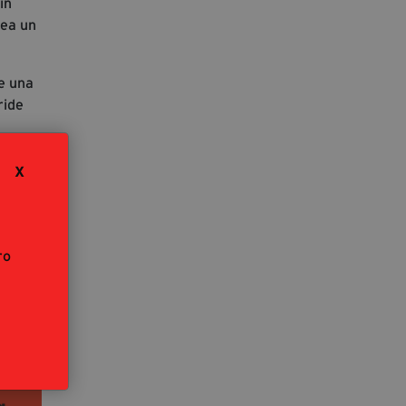
in
rea un
re una
ride
divida
X
ro