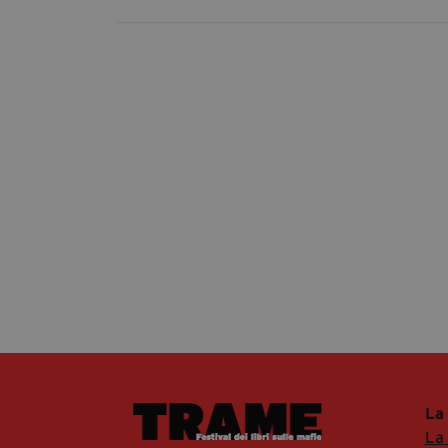
La
La