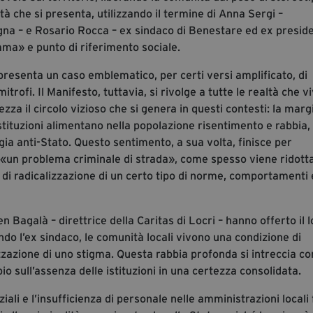
tà che si presenta, utilizzando il termine di Anna Sergi –
ogna – e Rosario Rocca – ex sindaco di Benestare ed ex presid
mma» e punto di riferimento sociale.
resenta un caso emblematico, per certi versi amplificato, di
trofi. Il Manifesto, tuttavia, si rivolge a tutte le realtà che v
za il circolo vizioso che si genera in questi contesti: la marg
stituzioni alimentano nella popolazione risentimento e rabbia,
gia anti-Stato. Questo sentimento, a sua volta, finisce per
 «un problema criminale di strada», come spesso viene ridotta
 di radicalizzazione di un certo tipo di norme, comportamenti 
Bagalà – direttrice della Caritas di Locri – hanno offerto il l
ondo l’ex sindaco, le comunità locali vivono una condizione di
zzazione di uno stigma. Questa rabbia profonda si intreccia c
io sull’assenza delle istituzioni in una certezza consolidata.
iali e l’insufficienza di personale nelle amministrazioni locali