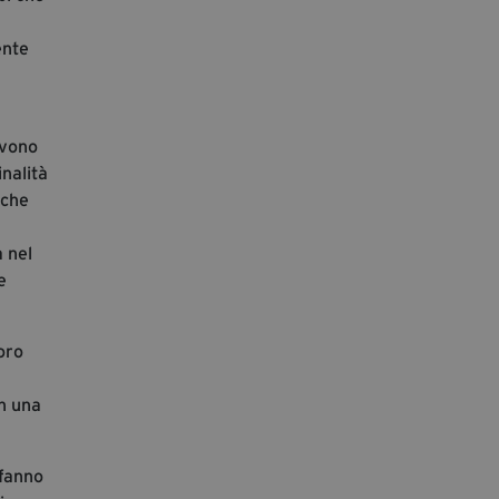
ente
ivono
inalità
 che
 nel
e
oro
on una
 fanno