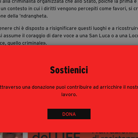
si alla criminalità organizzata che allo Stato, poiché la prima è 
 un contesto in cui i diritti vengono percepiti come favori, si c
one della ’ndrangheta.
nere chi è disposto a risignificare questi luoghi e a ricostrui
 si assume il coraggio di dare voce a una San Luca o a una Loc
ce, quello criminale».
ppello alla partecipazione al Manifesto, rivolto a chiunque con
dee e proposte.
Sostienici
ttraverso una donazione puoi contribuire ad arricchire il nost
lavoro.
DONA