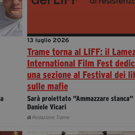
13 luglio 2026
Trame torna al LIFF: il Lame
International Film Fest dedi
una sezione al Festival dei li
sulle mafie
za
Sarà proiettato "Ammazzare stanca" 
Daniele Vicari
di
Redazione Trame