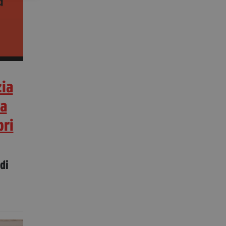
zia
ca
bri
di