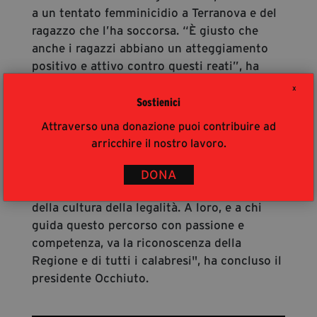
a un tentato femminicidio a Terranova e del
ragazzo che l’ha soccorsa. “È giusto che
anche i ragazzi abbiano un atteggiamento
positivo e attivo contro questi reati”, ha
detto Occhiuto.
X
“La Calabria è una terra ricca di solidarietà,
Sostienici
senso di comunità e risorse umane
Attraverso una donazione puoi contribuire ad
straordinarie. Lo dimostrano i volontari di
arricchire il nostro lavoro.
Trame, che con il loro entusiasmo hanno
contribuito a fare di questo festival un punto
DONA
di riferimento nazionale nella promozione
della cultura della legalità. A loro, e a chi
guida questo percorso con passione e
competenza, va la riconoscenza della
Regione e di tutti i calabresi", ha concluso il
presidente Occhiuto.