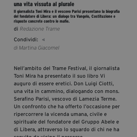
una vita vissuta al plurale
segreteria@tramefestival.it
Il giornalista Toni Mira e il vescovo Parisi presentano la biografia
info@tramefestival.it
del fondatore di Libera: un dialogo tra Vangelo, Costituzione e
risposte concrete contro le mafie.
+39 346 954 4078
di
Redazione Trame
Condividi:
di Martina Giacomel
Nell’ambito del Trame Festival, il giornalista
Toni Mira ha presentato il suo libro Vi
auguro di essere eretici. Don Luigi Ciotti,
una vita in cammino, dialogando con mons.
Serafino Parisi, vescovo di Lamezia Terme.
Un confronto che ha offerto l’occasione per
ripercorrere la vicenda umana, civile e
spirituale del fondatore del Gruppo Abele e
di Libera, attraverso lo sguardo di chi ne ha
seguito da vicino il percorso.