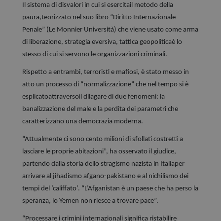
Il sistema di disvalori in cui si esercitail metodo della
paura,teorizzato nel suo libro “Diritto Internazionale
Penale” (Le Monnier Università) che viene usato come arma
di liberazione, strategia eversiva, tattica geopoliticaè lo
stesso di cui si servono le organizzazioni criminali.
Rispetto a entrambi, terroristi e mafiosi, è stato messo in
atto un processo di “normalizzazione” che nel tempo si è
esplicatoattraversoil dilagare di due fenomeni: la
banalizzazione del male e la perdita dei parametri che
caratterizzano una democrazia moderna.
“Attualmente ci sono cento milioni di sfollati costretti a
lasciare le proprie abitazioni”, ha osservato il giudice,
partendo dalla storia dello stragismo nazista in Italiaper
arrivare al jihadismo afgano-pakistano e al nichilismo dei
tempi del ‘califfato’. “L’Afganistan è un paese che ha perso la
speranza, lo Yemen non riesce a trovare pace”.
“Processare i crimini internazionali significa ristabilire