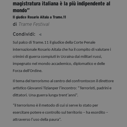
magistratura italiana è la più indipendente al
segreteria@tramefestival.it
mondo”
info@tramefestival.it
Il giudice Rosario Aitala a Trame.11
+39 346 954 4078
di
Trame Festival
Condividi:
Sul palco di Trame.11 il giudice della Corte Penale
internazionale Rosario Aitala che ha il compito di valutare i
crimini di guerra compiuti in Ucraina dai militari russi,
impegnato nel mondo accademico, diplomatico e delle
Forza dell’Ordine.
Il tema del terrorismo al centro del confrontocon il direttore
artistico Giovanni Tizianper l’incontro: “Terroristi, padrini e
dittatori. Una guerra lunga trent’anni”.
“il terrorismo è il metodo di cui si serve lo stato per
esercitare potere e controllo sul territorio – ha esordito –
attraverso l’uso della paura”.