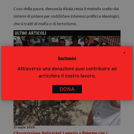
L'uso della paura, denuncia Aitala,resta il metodo scelto dai
sistemi di potere per soddisfare interessi politici e ideologici,
che si tratti di mafia o di terrorismo.
ULTIMI ARTICOLI
X
Sostienici
Attraverso una donazione puoi contribuire ad
arricchire il nostro lavoro.
DONA
21 luglio 2026
L’Associazione Antiracket Lamezia a Palermo con i